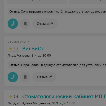
Отзыв
.
Хочу выразить огромную благодарность молодым, замечательным врачам, которые работали над здоровьем моих зубов: Панас, Лобач, Урбанович. Они настоящие профессионалы своего дела: грамотные, доброжелательные, ответственные, умеют находить общий язык с пациентом. Благодаря этим врачам пом
43
Отзывы
СТОМАТОЛОГИЯ
ВилВиСт
3.3
Лида, Чапаева, 8
до 20:00
Отзыв
.
Обращались в данную стоматологию для установки пломбы. Но опыт оказался негативным по нескольким причинам. Во-первых, отношение персонала. Столкнулись с невнимательностью и неуважительным отношением со стороны сотрудников, что создавало крайне неприятную атмосферу во время посещения. Во-вторых, стоимость установленной пломбы (250р) показалась мне неоправданно высокой, особенно учитывая дальнейшие события. На следующий день после процедуры пломба выпала, что вызвало дополнительные неудобства. В-третьих, при попытке записаться на повторный прием, мне предложили дату только через 2 недели. Такое длительное ожидание для срочно
4
Отзывы
Стоматологический кабинет ИП Г
2.6
Лида, ул. Адама Мицкевича, 38/1
до 18:00