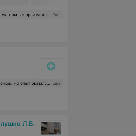
еняла своё отношение вообще о стоматологии. Очень рада, что в нашем городе есть такие специалисты. БОЛЬШОЕ ВАМ СПАСИБО !!!
Еще
го восстановления зуба вызывает серьезные опасения. Руководство клиники, примите мои замечания во внимание, проведите работу с персоналом, пересмотрите ценовую политику и оперативность реагирования на проблемы пациентов. Хотите остаться с зубами-проходите данное место ;)
Еще
лушко Л.В.