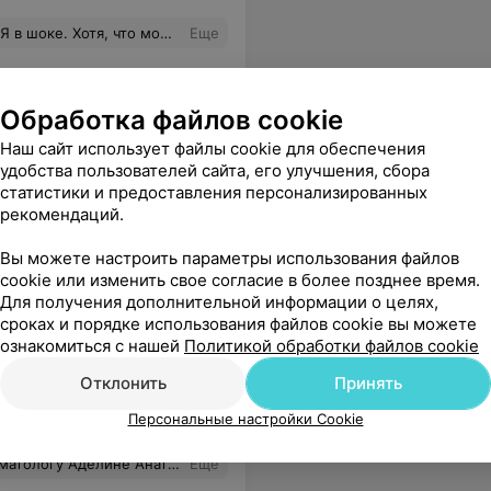
ешила отзыв не писать, думала, ладно, пусть некрасиво, но зато, возможно, надолго. Но я ошиблась. И вот теперь я не в РБ (и ещё долго у меня не будет возможности обратится лично к доктору с претензией) без пломбы и без денег. Хотя нет, пломба есть, но не в зубе, а в руке.
Еще
Обработка файлов cookie
Наш сайт использует файлы cookie для обеспечения
удобства пользователей сайта, его улучшения, сбора
статистики и предоставления персонализированных
рекомендаций.
Вы можете настроить параметры использования файлов
cookie или изменить свое согласие в более позднее время.
Для получения дополнительной информации о целях,
сроках и порядке использования файлов cookie вы можете
ознакомиться с нашей
Политикой обработки файлов cookie
Отклонить
Принять
оликлиника
Персональные настройки Cookie
реоделеть страх перед лечением зуба. Спасибо за ваш труд!!!
Еще