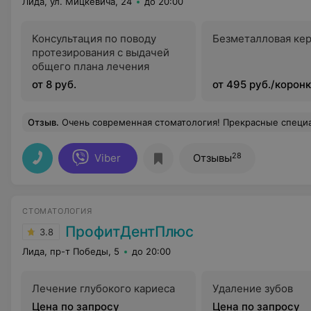
Лида, ул. Мицкевича, 24
до 20:00
Консультация по поводу
Безметалловая ке
протезирования с выдачей
общего плана лечения
от 8 руб.
от 495 руб./корон
Отзыв
.
Очень современная стоматология! Прекрасные специалисты! Всей 
28
Viber
Отзывы
СТОМАТОЛОГИЯ
ПрофитДентПлюс
3.8
Лида, пр-т Победы, 5
до 20:00
Лечение глубокого кариеса
Удаление зубов
Цена по запросу
Цена по запросу