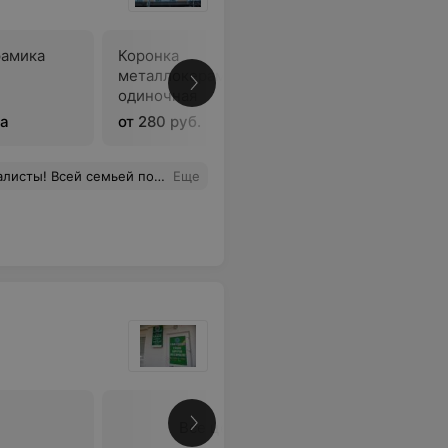
рамика
Коронка
Коронка
металлокерамическая
металлок
одиночная
имплант
ка
от 280 руб.
от 340 ру
семьей пользуемся услугами!
Еще
Все цены