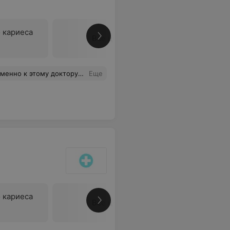
 кариеса
Все цены
Всегда записываясь на прием к стоматологу, мы просим записать именно к этому человеку. и кстати попасть к нему, достаточно сложно, записи практически нет.
Еще
 кариеса
Все цены