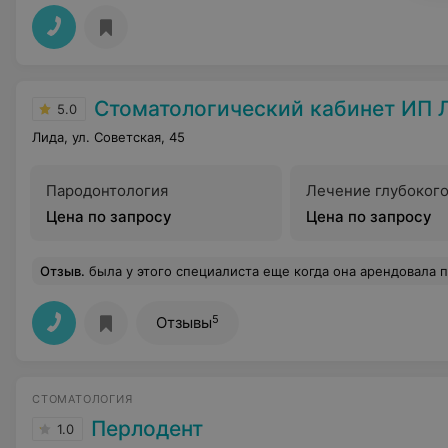
Стоматологический кабинет ИП Л
5.0
Лида, ул. Советская, 45
Пародонтология
Лечение глубокого
Цена по запросу
Цена по запросу
Отзыв
.
была у этого специалиста еще когда она арендовала помещение по Советской. Очень плохие впечатления, думала она мне не вылечит, а наоборот лишит зубов, а потом еще сюрприз: после ее лечения
5
Отзывы
СТОМАТОЛОГИЯ
Перлодент
1.0