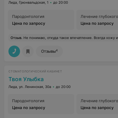
Лида, Грюнвальдская, 1
до 20:00
Пародонтология
Лечение глубокого
Цена по запросу
Цена по запросу
Отзыв
.
Не понимаю, откуда такое впечатление. Всегда хожу именно к этому доктору, и вся моя семья ходит именно к нему, правильнее даже сказать ТОЛЬКО К НЕМУ и ни к кому другому. Всегда все остаемся довольны, получаем корректные консультации и достойное обслуживание, причем мы живем в южном городке и лечим зубы в бесплатной поликлинике, не заплатив в "карман" ни рубля! 
4
Отзывы
СТОМАТОЛОГИЧЕСКИЙ КАБИНЕТ
Твоя Улыбка
Лида, ул. Ленинская, 30а
до 20:00
Пародонтология
Лечение глубокого
Цена по запросу
Цена по запросу