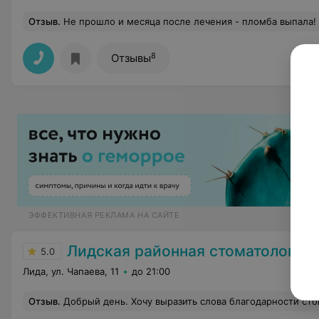
Отзыв
.
Не прошло и месяца после лечения - пломба выпала! Я в шоке. Хотя, что можно было ожидать, если меньше чем за час было вылечено два передних зуба. В итоге зубы получились трехцветные (цвет зуба, цвет пломбы и ещё цвет пришеечной пломбы) . Эстетика, качество, подбор цвета пломбы под цвет зуба, естественная форма зуба после пломбирования - нет, не слышали. Один зуб лечили вообще без анастезии (никто не спросил изначально, и даже потом при моих мучения в кресле не предложили). Негативные эмоции переполняли меня сразу после лечения, но в кабинете у врача уже был уже другой пациент, а после лечения мне посмотреть в зеркало результат работы никто не предложил). Но р
8
Отзывы
ЭФФЕКТИВНАЯ РЕКЛАМА НА САЙТЕ
Лидская районная стоматологическая п
5.0
Лида, ул. Чапаева, 11
до 21:00
Отзыв
.
Добрый день. Хочу выразить слова благодарности стоматологу Аделине Анатольевне. Ее чуткое и бережное отношение к пациенту, помогли мне п