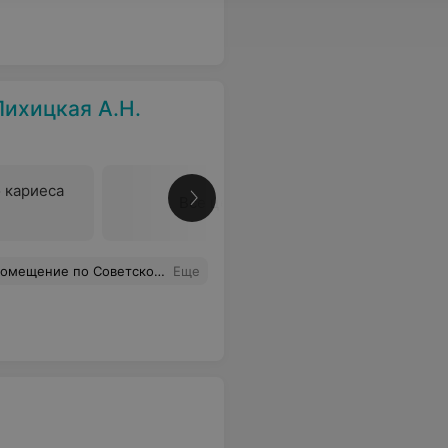
ихицкая А.Н.
 кариеса
Все цены
 пломба вывалилась через 2 недели. Ни за что не пойду больше к этому "стоматологу"
Еще