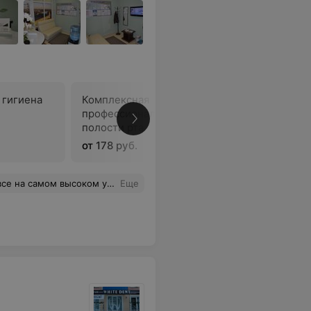
 гигиена
Комплексная
Консульт
профессиональная гигиена
стоматол
полости рта
от 178 руб.
10,24 руб
онализм. Всегда поможет мне и назначит необходимое лечение. Спасибо!
Еще