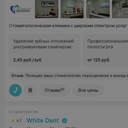
Стоматологическая клиника с широким спектром услуг
Удаление зубных отложений
Профессиональная
ультразвуковым скейлером
полости рта
2,45 руб./зуб
от 125 руб.
Отзыв
.
Посещаю вашу стоматологию периодически и всегда все на самом высоком уровне. Отдельно хочу выразить благодарность Кульковой Анне Владимировне за ее професси
62
Отзывы
Все цены
СТОМАТОЛОГИЯ
White Dent
4.7