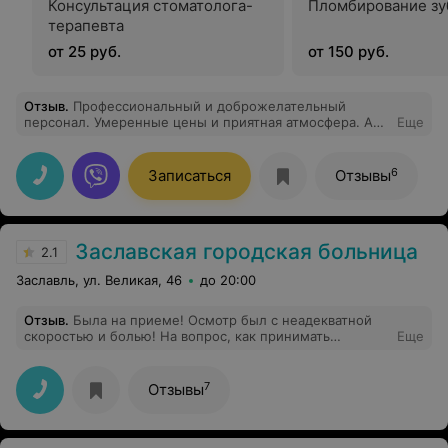
Консультация стоматолога-
Пломбирование зу
терапевта
от 25 руб.
от 150 руб.
Отзыв
.
Профессиональный и доброжелательный
персонал. Умеренные цены и приятная атмосфера. А
Еще
главное доволен лечением!
6
Записаться
Отзывы
Заславская городская больница
2.1
Заславль, ул. Великая, 46
до 20:00
Отзыв
.
Была на приеме! Осмотр был с неадекватной
скоростью и болью! На вопрос, как принимать
Еще
назначенные лекарства, она ответила - почитаешь в
инструкции и больше ни слова! Ещё ведется прием
двух пациентов одновременно, что мне совсем не
7
Отзывы
понятно, почему я должна рассказывать, что меня
беспокоит при постороннем человеке. Сегодня не
успела, но обязательно напишу жалобу, рожать