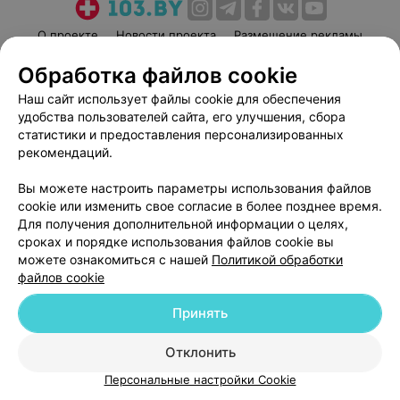
О проекте
Новости проекта
Размещение рекламы
Медицинский маркетинг
Публичный договор
Обработка файлов cookie
Пользовательское соглашение
Способы оплаты
Наш сайт использует файлы cookie для обеспечения
Вакансии
Партнеры
удобства пользователей сайта, его улучшения, сбора
статистики и предоставления персонализированных
Написать руководителю 103.by
рекомендаций.
Написать в поддержку
Персональные настройки cookie
Вы можете настроить параметры использования файлов
cookie или изменить свое согласие в более позднее время.
Обработка персональных данных
Для получения дополнительной информации о целях,
сроках и порядке использования файлов cookie вы
можете ознакомиться с нашей
Политикой обработки
файлов cookie
Принять
© 2026 ООО «Артокс Лаб», УНП 191700409
| 220012, Республика Беларусь,
Отклонить
г. Минск, улица Толбухина, 2, пом. 16 | help@103.by
Персональные настройки Cookie
Служба поддержки
+375 291212755