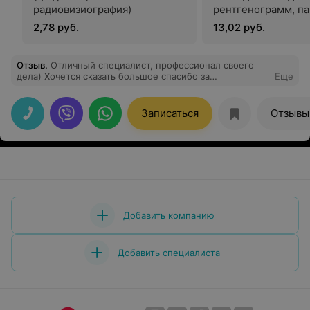
радиовизиография)
рентгенограмм, п
заключений враче
2,78 руб.
13,02 руб.
рентгенологов по
проведенным
рентгенисследова
Отзыв
.
Отличный специалист, профессионал своего
дела) Хочется сказать большое спасибо за
Еще
внимательность и желание решить поставленную
задачу. Практически наш семейный доктор)),
Записаться
Отзывы
Добавить компанию
Добавить специалиста