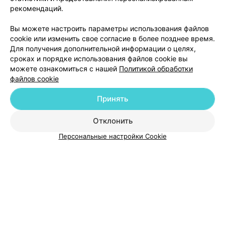
рекомендаций.
Вы можете настроить параметры использования файлов
ЭФФЕКТИВНАЯ РЕКЛАМА НА САЙТЕ
cookie или изменить свое согласие в более позднее время.
Для получения дополнительной информации о целях,
сроках и порядке использования файлов cookie вы
можете ознакомиться с нашей
Политикой обработки
файлов cookie
Добавить компанию
Принять
Отклонить
Добавить специалиста
Персональные настройки Cookie
О проекте
Новости проекта
Размещение рекламы
Медицинский маркетинг
Публичный договор
Пользовательское соглашение
Способы оплаты