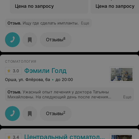
Цена по запросу
Цена по запросу
Отзыв
.
Ищу где сделать импланты.
Еще
8
Отзывы
СТОМАТОЛОГИЯ
Фэмили Голд
3.0
Орша, ул. Флёрова, 6а
до 20:00
Отзыв
.
Ужасный опыт лечения у доктора Татьяны
Михайловны. На следующий день после лечения
Еще
выпала пломба, вторая скололась через 3 дня.
Доделать собственную ошибку доктор времени не
нашла, сказала, что эмоционально не в состоянии(?), в
2
Отзывы
итоге не сделала два передних зуба, которые
изначально были запланированы, потому что целый
час допиливала отвалившийся кусочек задней.
Медленно работает, заботы о людях ноль, беспокоится
Центральный стоматологический кабинет
только о том, чтобы дошлепать кое-как вовремя и
3.4