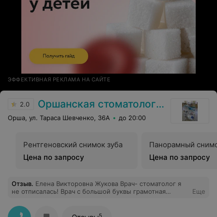
ЭФФЕКТИВНАЯ РЕКЛАМА НА САЙТЕ
Оршанская стоматологическая поликлиника
2.0
Орша, ул. Тараса Шевченко, 36А
до 20:00
Рентгеновский снимок зуба
Панорамный снимо
Цена по запросу
Цена по запросу
Отзыв
.
Елена Викторовна Жукова Врач- стоматолог я
не отписалась! Врач с большой буквы грамотная
Еще
порядочная Уже много лет лечу у неё зубы! Долго
выбирала стоматолога зубы у меня проблемные..
Горжусь что у нас в Орше есть такие
5