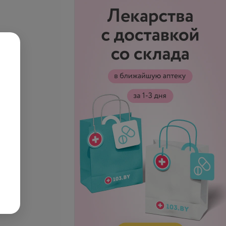
лучевая
Конусно-лучевая
рная томография
компьютерная томография
(3D) 8х8
запросу
Цена по запросу