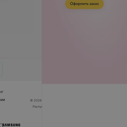
нг
сии
© 2026 ООО «Артокс Лаб», УНП 191700409
| 220012,
Республика Беларусь, г. Минск, улица Толбухина, 2,
пом. 16 | help@103.by
Служба поддержки
+375 291212755