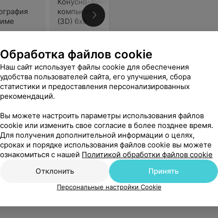
Конусно-лучевая
Конусно-
ография
компьютерная томография
компьюте
жиме
(3D) 6х8
(3D) 8х15
Цена по запросу
Цена по 
Обработка файлов cookie
чень демократичные цены. Индивидуальный подход к каждому клиенту. Всем рекомендую.
Еще
Наш сайт использует файлы cookie для обеспечения
удобства пользователей сайта, его улучшения, сбора
статистики и предоставления персонализированных
рекомендаций.
Вы можете настроить параметры использования файлов
cookie или изменить свое согласие в более позднее время.
Для получения дополнительной информации о целях,
сроках и порядке использования файлов cookie вы можете
ознакомиться с нашей
Политикой обработки файлов cookie
Отклонить
Принять
Персональные настройки Cookie