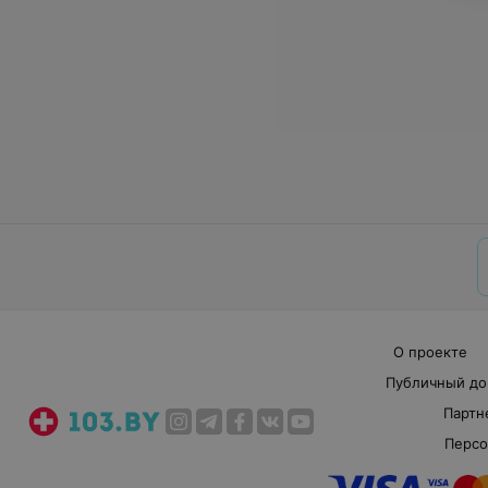
О проекте
Публичный до
Партн
Персо