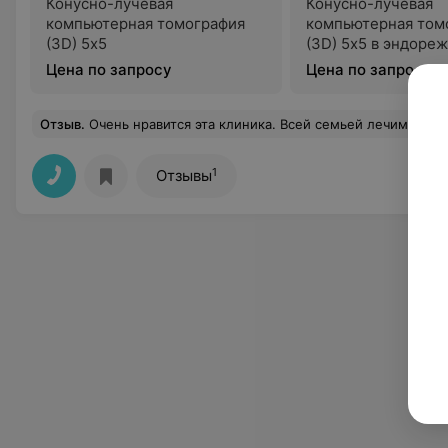
Конусно-лучевая
Конусно-лучевая
компьютерная томография
компьютерная том
(3D) 5х5
(3D) 5х5 в эндоре
Цена по запросу
Цена по запросу
Отзыв
.
Очень нравится эта клиника. Всей семьей лечим зубки только в ней. Весь персонал знает толк в своей работе. Всегда готовы выслушать и решить любую проблему. В сравнении с другими клиниками о
1
Отзывы