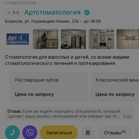
СТОМАТОЛОГИЯ
Артстоматология
5.0
Борисов, ул. Нормандия-Неман, 27а
до 18:00
Стоматология для взрослых и детей, со всеми видами
стоматологического лечения и протезирования
Реставрация зубов
Классический вин
Цена по запросу
Цена по запросу
Отзыв
.
Если вы ищите хорошего специалиста, который
сделает вашу улыбку неотразимой или избавит вас от
Еще
неприятных моментов связанных с заболеваниями
зубов и дёсен то без всяких сомнений обратитесь за
помощью к Артуру Рафаэловичу Есаяну. Спасибо ему и
34
Записаться
Отзывы
его команде за оказанную мне квалифицированную