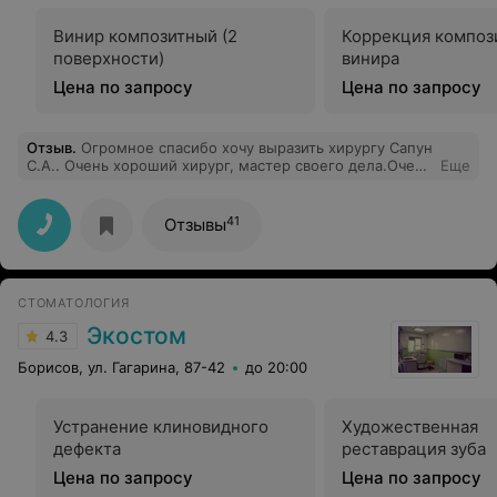
Винир композитный (2
Коррекция композ
поверхности)
винира
Цена по запросу
Цена по запросу
Отзыв
.
Огромное спасибо хочу выразить хирургу Сапун
С.А.. Очень хороший хирург, мастер своего дела.Очень
Еще
внимательный и аккуратный врач.С таким доктором не
чего не страшно. Очень рекомендую Особенно тем
кто очень бриться зубного врача, у него хороший
41
Отзывы
подход к работе.С ним легко, не страшно. Ну, просто
очень хороший врач.Спасибо,ему огромное, за его
труд. Вы мне очень помогли. И медсестра с ним в паре
работает, тоже очень хорошая, умеет выслушать и
СТОМАТОЛОГИЯ
поддержать, вот без неё наверное было, бы трудно.
На, неё смотришь и кажется все хорошо и не страшно.
Экостом
4.3
Спасибо, Вам огромное.
Борисов, ул. Гагарина, 87-42
до 20:00
Устранение клиновидного
Художественная
дефекта
реставрация зуба
Цена по запросу
Цена по запросу