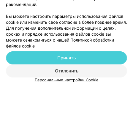
обращался в Мегадент, всё очень достойно и
рекомендаций.
качественно делали мне проблемные зубы. Вообще,
62
Отзывы
рекомендую.
Вы можете настроить параметры использования файлов
cookie или изменить свое согласие в более позднее время.
Для получения дополнительной информации о целях,
сроках и порядке использования файлов cookie вы
можете ознакомиться с нашей
Политикой обработки
файлов cookie
Добавить компанию
Принять
Добавить специалиста
Отклонить
Персональные настройки Cookie
О проекте
Новости проекта
Размещение рекламы
Медицинский маркетинг
Публичный договор
Пользовательское соглашение
Способы оплаты
Вакансии
Партнеры