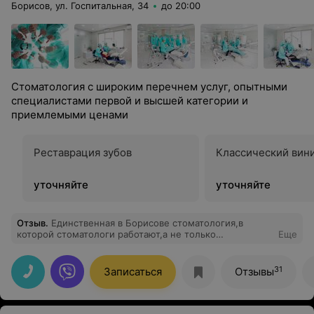
Борисов, ул. Госпитальная, 34
до 20:00
Стоматология с широким перечнем услуг, опытными
специалистами первой и высшей категории и
приемлемыми ценами
Реставрация зубов
Классический вин
уточняйте
уточняйте
Отзыв
.
Единственная в Борисове стоматология,в
которой стоматологи работают,а не только
Еще
зарабатывают.Поистине благодарна,за оказавшую
помощь,три дня искала где вылечить зуб и никто не
принимал,только они взяли по острой боли и сразу же
31
Записаться
Отзывы
взялись за работу,хотя приехал на 20 минут раньше
своей записи.Я заплакала от счастья даже,было
состояние безнадежности .