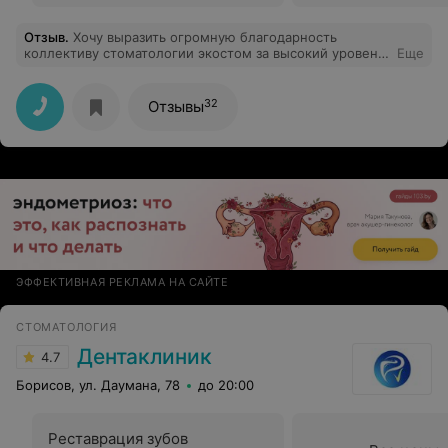
Отзыв
.
Хочу выразить огромную благодарность
коллективу стоматологии экостом за высокий уровень
Еще
обслуживания и внимательное отношение к
пациентам. Особенно хотела бы отметить врача
Сталицыну А.Е. внимательная, чуткая , профессионал!
32
Отзывы
Всем успехов, процветания, крепкого здоровья и
благодарных клиентов. Шкороденок Т.П.
ЭФФЕКТИВНАЯ РЕКЛАМА НА САЙТЕ
СТОМАТОЛОГИЯ
Дентаклиник
4.7
Борисов, ул. Даумана, 78
до 20:00
Реставрация зубов