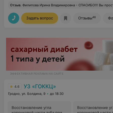
Отзыв
.
Филипова Ирина Владимировна - СПАСИБО!!! Вы просто супер доктор. Лечить у Вас зубы сплошное удовольствие. Ребё
46
Задать вопрос
Отзывы
Фо
ЭФФЕКТИВНАЯ РЕКЛАМА НА САЙТЕ
УЗ «ГОККЦ»
4.6
Гродно, ул. Болдина, 9
до 18:30
Восстановление угла
Восстановление уг
коронковой части зуба при
коронковой части 