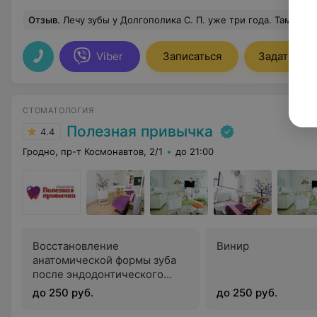
Отзыв
.
Лечу зубы у Долгополика С. П. уже три года. Там же делал протезирование и чистку зубов от камня ежегодно. Хоть и не дёшево, зато качественно и надёжно. Никаких нареканий нету. Очень вежливый и дружественный персонал. Всегда за д
Viber
Записаться
Задать воп
СТОМАТОЛОГИЯ
Полезная привычка
4.4
Гродно, пр-т Космонавтов, 2/1
до 21:00
Восстановление
Винир
анатомической формы зуба
после эндодонтического
лечения
до 250 руб.
до 250 руб.