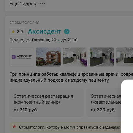
Ещё 1 адрес
СТОМАТОЛОГИЯ
Аксисдент
3.9
Гродно, ул. Гагарина, 20
до 21:00
Три принципа работы: квалифицированные врачи, совр
индивидуальный подход к каждому пациенту
Эстетическая реставрация
Эстетическая рест
(композитный винир)
(жевательные зубы
от 310 руб.
от 320 руб.
Стоматологи, которые могут справиться с задачами люб