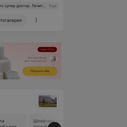
нок в восторге, папа в шоке. Мы только к Вам!!!
Еще
тогалерея
ла
Шлифовка, полировка
зуба при
пломбы из