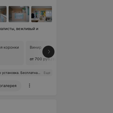
алисты, вежливый и
я коронки
Винир
В
от 700 руб./зуб
. Бесплатная консультация.
Еще
огалерея