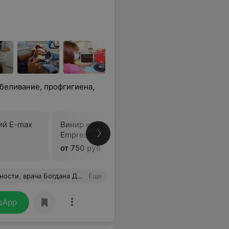
беливание, профгигиена,
ий E-max
Винир керамический
Винир V
Empress*CAD Multi
multiColo
от 750 руб.
от 695 ру
вится с тяжёлым, как мне казалось, случаем без удаления. Безболезненное и качественное лечение, компетентность, опыт и профессионализм Вы найдёте в кресле у Богдана Дмитриевича!!!!
Еще
sApp