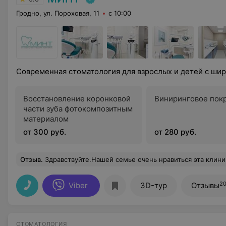
Гродно, ул. Пороховая, 11
с 10:00
Современная стоматология для взрослых и детей с ши
Восстановление коронковой
Виниринговое пок
части зуба фотокомпозитным
материалом
от 300 руб.
от 280 руб.
Отзыв
.
Здравствуйте.Нашей семье очень нравиться эта клиника,там отзывчивый и приветливый персонал.Лечим зубы всей семьей у Сатишур Лилии Ивановны.Очень хороший врач ,ей отдельное спасибо.Дети хотят лечить зубки тол
2
Viber
3D-тур
Отзывы
СТОМАТОЛОГИЯ