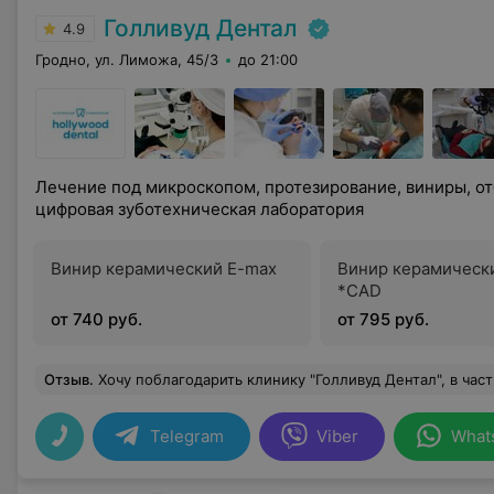
Голливуд Дентал
4.9
Гродно, ул. Лиможа, 45/3
до 21:00
Лечение под микроскопом, протезирование, виниры, от
цифровая зуботехническая лаборатория
Винир керамический E-max
Винир керамическ
*CAD
от 740 руб.
от 795 руб.
Отзыв
.
Хочу поблагодарить клинику "Голливуд Дентал", в частности, врача Богдана Дмитриевича. С детства были разрушены жевательные зубы. Основная масса стоматологов в государственных поликлиниках разводили руками при виде "поля для пахаты". Причину разрушенных зубов также не установили. После обращения в платную клинику, женщина-стоматолог без колебаний предложила удалить зубы. Около 10 лет я искала стоматолога, который сможет спра
Telegram
Viber
What