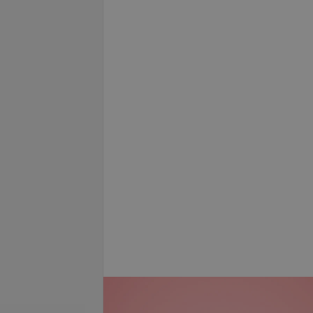
ITA ENAMIC*CAD
r
Все цены
б.