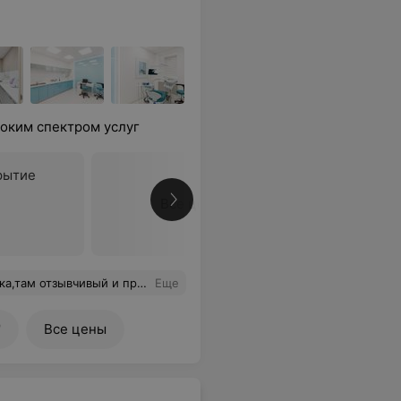
роким спектром услуг
рытие
Все цены
ько у нее.Я всем своим знакомым рекомендую только эту клинику.Спасибо за то ,что вы есть!
Еще
0
Все цены