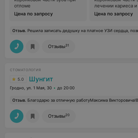
отломе
лечении кариеса и
Цена по запросу
Цена по запросу
Отзыв
.
Решила записать дедушку на платное УЗИ сердца, позвонила и мне рассказали какую схему нужно пройти, чтобы попасть на приём. В итоге дозвониться невозможно!!!!! Я 45 минут не отходила от телефона!!!! Разве это нормально в наш то 21 век??? Предложение для Вас,
31
Отзывы
СТОМАТОЛОГИЯ
Шунгит
5.0
Гродно, ул. 1 Мая, 30
до 20:00
Отзыв
.
Благодарю за отличную работуМаксима Викторовича!Всем родственникам и родным понравилась моя новая улыбка...И все благодаря вам!Также спасибо Юлии Александровне за реставрацию и подготовку к протезированию.Она классный врач
20
Отзывы