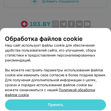
Добавить специалиста
О проекте
Новости проекта
Размещение рекламы
Обработка файлов cookie
Медицинский маркетинг
Публичный договор
Наш сайт использует файлы cookie для обеспечения
Пользовательское соглашение
Способы оплаты
удобства пользователей сайта, его улучшения, сбора
Вакансии
Партнеры
статистики и предоставления персонализированных
Написать руководителю 103.by
рекомендаций.
Написать в поддержку
Вы можете настроить параметры использования файлов
Персональные настройки cookie
cookie или изменить свое согласие в более позднее время.
Для получения дополнительной информации о целях,
Обработка персональных данных
сроках и порядке использования файлов cookie вы
можете ознакомиться с нашей
Политикой обработки
файлов cookie
Принять