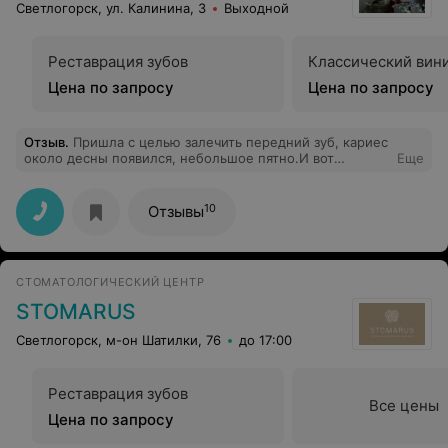
Светлогорск, ул. Калинина, 3
Выходной
Реставрация зубов
Классический вин
Цена по запросу
Цена по запросу
Отзыв
.
Пришла с целью залечить передний зуб, кариес
около десны появился, небольшое пятно.И вот
Еще
стоматолог посмотрел, начал выпытывать, где я лечу
зубы, хотя это просто не его дело и я не на приеме в
кгб.Потом сказала, что помочь мне они не могут.В
10
Отзывы
итоге приехала в Мозырь, парень молодой залечил зуб
без проблем, все объяснил.Нужно было
предварительно сделать снимок-рентген, чтобы
посмотреть, что находится под зубом.В итоге залечил
СТОМАТОЛОГИЧЕСКИЙ ЦЕНТР
качественно и пломба вообще не видна.В общем, я в
Светлодент больше ни ногой - и это частная
STOMARUS
клиника.Позор, да и только(люди в возрасте за столько
лет лечить не научились).
Светлогорск, м-он Шатилки, 76
до 17:00
Реставрация зубов
Все цены
Цена по запросу