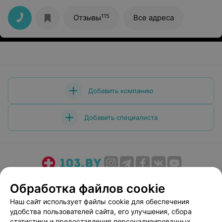
115
Отзывы
Все адреса
Добавить компанию
Добавить специалиста
О проекте
Новости проекта
Размещение рекламы
Обработка файлов cookie
Медицинский маркетинг
Публичный договор
Наш сайт использует файлы cookie для обеспечения
Пользовательское соглашение
Способы оплаты
удобства пользователей сайта, его улучшения, сбора
Вакансии
Партнеры
статистики и предоставления персонализированных