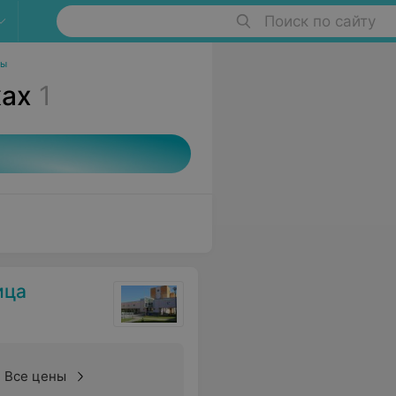
Поиск по сайту
ры
ках
1
ица
Все цены