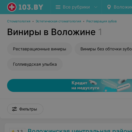
Все рубрики
Воложи
Стоматология
•
Эстетическая стоматология
•
Реставрация зубов
Виниры в Воложине
1
Реставрационные виниры
Виниры без обточки зубо
Голливудская улыбка
Фильтры
Воложинская центральная районна
3.3