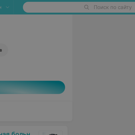
н
Поиск по сайту
в
я больница