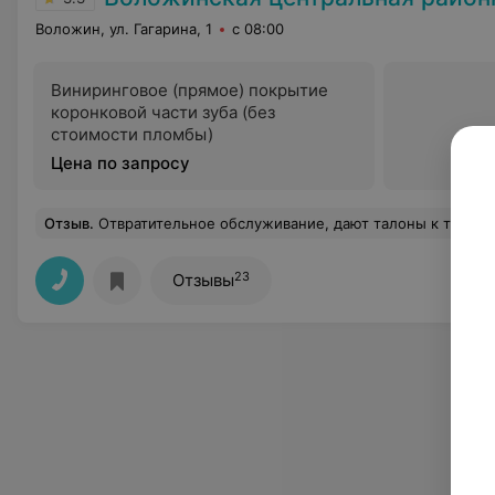
Воложин, ул. Гагарина, 1
с 08:00
Виниринговое (прямое) покрытие
коронковой части зуба (без
стоимости пломбы)
Цена по запросу
Отзыв
.
Отвратительное обслуживание, дают талоны к терапевту, на нерабочее время врача, отправляют из одного кабинета в другой, создают видимость работы. Медкомиссия
23
Отзывы