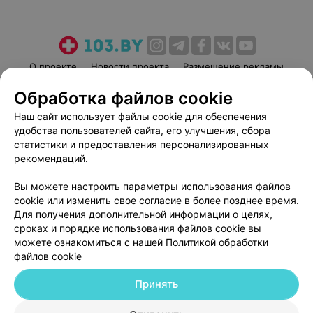
О проекте
Новости проекта
Размещение рекламы
Медицинский маркетинг
Публичный договор
Обработка файлов cookie
Пользовательское соглашение
Способы оплаты
Наш сайт использует файлы cookie для обеспечения
Вакансии
Партнеры
удобства пользователей сайта, его улучшения, сбора
статистики и предоставления персонализированных
Написать руководителю 103.by
рекомендаций.
Написать в поддержку
Персональные настройки cookie
Вы можете настроить параметры использования файлов
cookie или изменить свое согласие в более позднее время.
Обработка персональных данных
Для получения дополнительной информации о целях,
сроках и порядке использования файлов cookie вы
можете ознакомиться с нашей
Политикой обработки
файлов cookie
Принять
© 2026 ООО «Артокс Лаб», УНП 191700409
| 220012, Республика Беларусь,