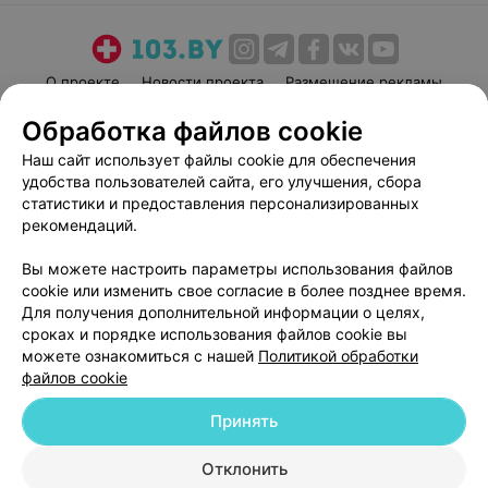
О проекте
Новости проекта
Размещение рекламы
Медицинский маркетинг
Публичный договор
Обработка файлов cookie
Пользовательское соглашение
Способы оплаты
Наш сайт использует файлы cookie для обеспечения
Вакансии
Партнеры
удобства пользователей сайта, его улучшения, сбора
статистики и предоставления персонализированных
Написать руководителю 103.by
рекомендаций.
Написать в поддержку
Персональные настройки cookie
Вы можете настроить параметры использования файлов
cookie или изменить свое согласие в более позднее время.
Обработка персональных данных
Для получения дополнительной информации о целях,
сроках и порядке использования файлов cookie вы
можете ознакомиться с нашей
Политикой обработки
файлов cookie
Принять
© 2026 ООО «Артокс Лаб», УНП 191700409
| 220012, Республика Беларусь,
Отклонить
г. Минск, улица Толбухина, 2, пом. 16 | help@103.by