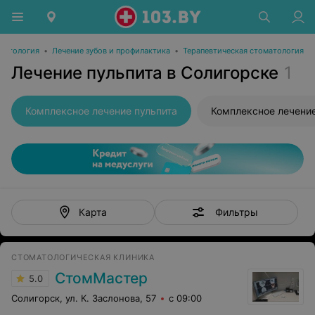
матология
•
Лечение зубов и профилактика
•
Терапевтическая стоматология
Лечение пульпита в Солигорске
1
Комплексное лечение пульпита
Фильтры
Карта
СТОМАТОЛОГИЧЕСКАЯ КЛИНИКА
СтомМастер
5.0
Солигорск, ул. К. Заслонова, 57
с 09:00