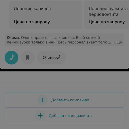
Лечение кариеса
Лечение пульпита,
периодонтита
Цена по запросу
Цена по запросу
Отзыв
.
Очень нравится эта клиника. Всей семьей
лечим зубки только в ней. Весь персонал знает толк в
Еще
своей работе. Всегда готовы выслушать и решить
любую проблему. В сравнении с другими клиниками
очень демократичные цены. Индивидуальный подход к
1
Отзывы
каждому клиенту. Всем рекомендую.
Добавить компанию
Добавить специалиста