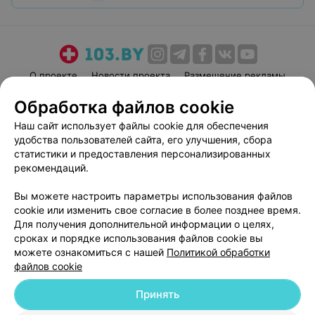
О проекте
Новости проекта
Размещение рекламы
Медицинский маркетинг
Публичный договор
Обработка файлов cookie
Пользовательское соглашение
Способы оплаты
Наш сайт использует файлы cookie для обеспечения
Вакансии
Партнеры
удобства пользователей сайта, его улучшения, сбора
статистики и предоставления персонализированных
Написать руководителю 103.by
рекомендаций.
Написать в поддержку
Персональные настройки cookie
Вы можете настроить параметры использования файлов
cookie или изменить свое согласие в более позднее время.
Обработка персональных данных
Для получения дополнительной информации о целях,
сроках и порядке использования файлов cookie вы
можете ознакомиться с нашей
Политикой обработки
файлов cookie
Принять
© 2026 ООО «Артокс Лаб», УНП 191700409
| 220012, Республика Беларусь,