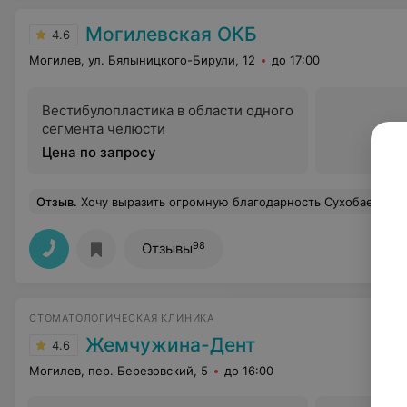
Могилевская ОКБ
4.6
Могилев, ул. Бялыницкого-Бирули, 12
до 17:00
Вестибулопластика в области одного
сегмента челюсти
Цена по запросу
Отзыв
.
Хочу выразить огромную благодарность Сухобаевскому Павлу Владимировичу! Это не просто великолепный профессионал своего дела, но и невероятно добрый, чуткий, внимательный человек. Я обратилась к нему с серьезной проблемой — болезнью колена. Павел Владимирович подошел к лечению с максимальной ответственностью, в
98
Отзывы
СТОМАТОЛОГИЧЕСКАЯ КЛИНИКА
Жемчужина-Дент
4.6
Могилев, пер. Березовский, 5
до 16:00