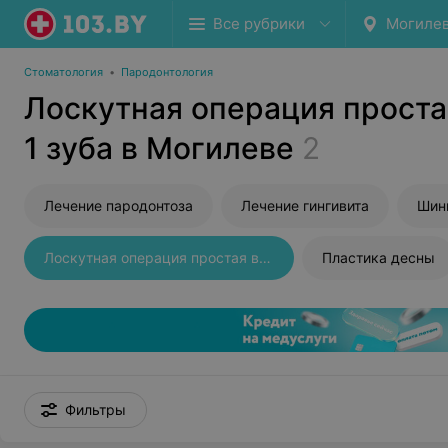
Все рубрики
Могиле
Стоматология
•
Пародонтология
Лоскутная операция проста
1 зуба в Могилеве
2
Лечение пародонтоза
Лечение гингивита
Шин
Лоскутная операция простая в области 1 зуба
Пластика десны
Фильтры