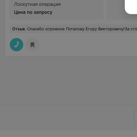
Лоскутная операция
Цена по запросу
Отзыв
.
Спасибо огромное Потапову Егору Викторовичу!За столь виртуозное, профессиональное удаление детского зубика! Мы просто под супер от