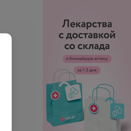
се цены