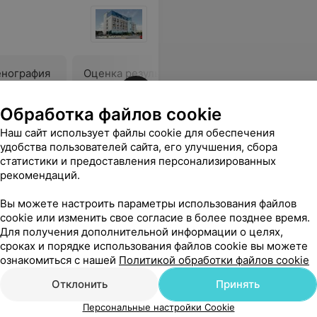
енография
Оценка результатов
я)
исследований: дентальных
В
 виде 2D-
рентгенограмм, панорамных
Обработка файлов cookie
спечаткой
рентгенограмм
10,60 руб.
(ортопантомограмм),
Наш сайт использует файлы cookie для обеспечения
заключений врачей-
удобства пользователей сайта, его улучшения, сбора
рентгенологов по
ку. Рекомендую как грамотного, внимательного и надёжного врача-кардиолога.
Еще
статистики и предоставления персонализированных
проведенным рентген-
рекомендаций.
исследованиям
Вы можете настроить параметры использования файлов
cookie или изменить свое согласие в более позднее время.
Для получения дополнительной информации о целях,
сроках и порядке использования файлов cookie вы можете
ознакомиться с нашей
Политикой обработки файлов cookie
Отклонить
Принять
Персональные настройки Cookie