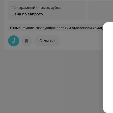
Панорамный снимок зубов
Цена по запросу
Отзыв
.
Жукова заведующая платным отделением хамит, грубит. Спрашиваю: у вас нет салфеток. На это она мне: свои надо иметь! Не старается, накладывает материал, затем пломбы затем минут 20 пытается снять излишки, зачистить. Сказал ей: у меня забивает
5
Отзывы