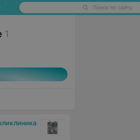
Поиск по сайту
е
1
оликлиника