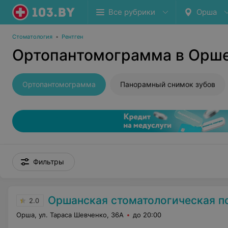
Все рубрики
Орша
Стоматология
•
Рентген
Ортопантомограмма в Орш
Ортопантомограмма
Панорамный снимок зубов
Фильтры
Оршанская стоматологическая п
2.0
Орша, ул. Тараса Шевченко, 36А
до 20:00