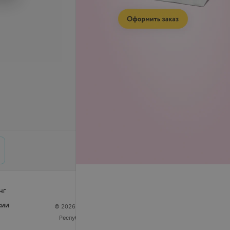
нг
сии
© 2026 ООО «Артокс Лаб», УНП 191700409
| 220012,
Республика Беларусь, г. Минск, улица Толбухина, 2,
пом. 16 | help@103.by