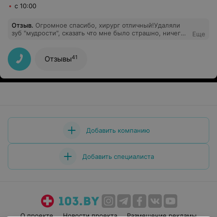
с 10:00
Отзыв
.
Огромное спасибо, хирург отличный!Удаляли
зуб "мудрости", сказать что мне было страшно, ничего
Еще
не сказать! Работа была сделана профессионально,
качественно, за что ОГРОМНОЕ СПАСИБО!
41
Отзывы
Добавить компанию
Добавить специалиста
О проекте
Новости проекта
Размещение рекламы