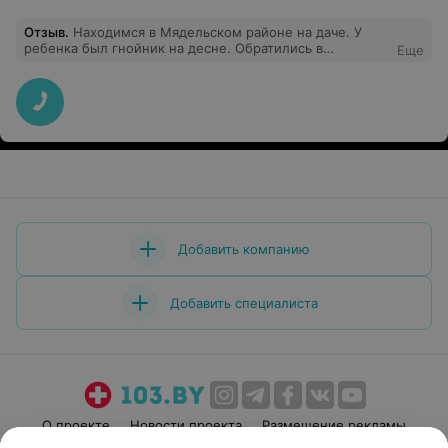
Отзыв
.
Находимся в Мядельском районе на даче. У
ребенка был гнойник на десне. Обратились в
Еще
Мядельскую ЦРБ. Приняли без проблем и вопросов.
Стоматолог быстро обработала десну, дала
рекомендации. Спасибо за оперативность и
вежливость!
Добавить компанию
Добавить специалиста
О проекте
Новости проекта
Размещение рекламы