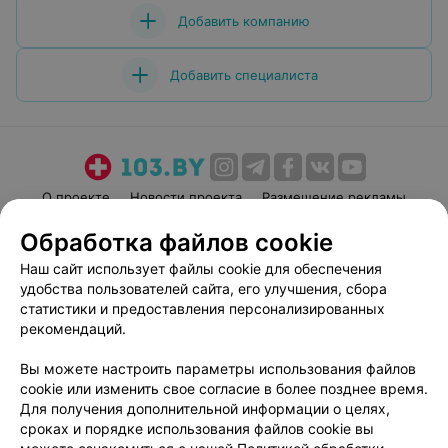
Добавить компанию
Добавить специалиста
О проекте
Новости проекта
Размещение рекламы
Медицинский маркетинг
Публичный договор
Обработка файлов cookie
Пользовательское соглашение
Способы оплаты
Наш сайт использует файлы cookie для обеспечения
Вакансии
Партнеры
удобства пользователей сайта, его улучшения, сбора
статистики и предоставления персонализированных
Написать руководителю 103.by
рекомендаций.
Написать в поддержку
Персональные настройки cookie
Вы можете настроить параметры использования файлов
cookie или изменить свое согласие в более позднее время.
Обработка персональных данных
Для получения дополнительной информации о целях,
сроках и порядке использования файлов cookie вы