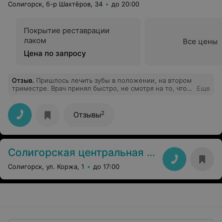
Солигорск, б-р Шахтёров, 34
до 20:00
Покрытие реставрации
лаком
Все цены
Цена по запросу
Отзыв
.
Пришлось лечить зубы в положении, на втором
триместре. Врач принял быстро, не смотря на то, что
Еще
запись была
полная.Безболезненно,качественно,грамотно все
объяснив сделал свою работу.Очень рекомендую
2
Отзывы
врача Садакиева!
Солигорская центральная районная больница
Солигорск, ул. Коржа, 1
до 17:00