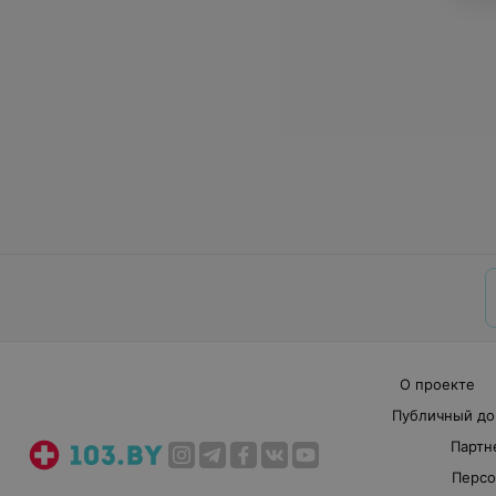
О проекте
Публичный до
Партн
Персо