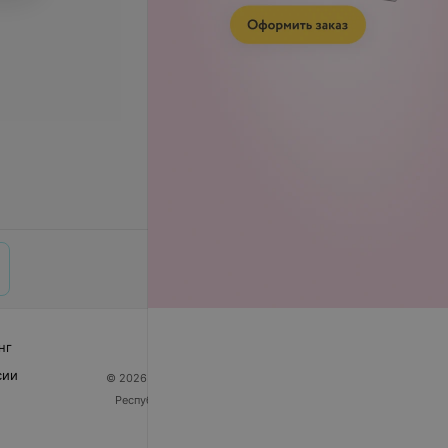
нг
сии
© 2026 ООО «Артокс Лаб», УНП 191700409
| 220012,
Республика Беларусь, г. Минск, улица Толбухина, 2,
пом. 16 | help@103.by
Служба поддержки
+375 291212755