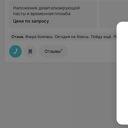
Наложение девитализирующей
пасты и временная пломба
Цена по запросу
Отзыв
.
Вчера боялась. Сегодня не боюсь. Пойду ещё. Полный отзыв после в
7
Отзывы