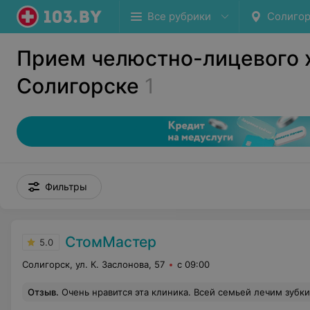
Все рубрики
Солигор
Прием челюстно-лицевого 
Солигорске
1
Фильтры
СтомМастер
5.0
Солигорск, ул. К. Заслонова, 57
с 09:00
Отзыв
.
Очень нравится эта клиника. Всей семьей лечим зубки только в ней. Весь персонал знает толк в своей работе. Всегда готовы выслушать и решить любую проблему. В сравнении с другими клиниками о