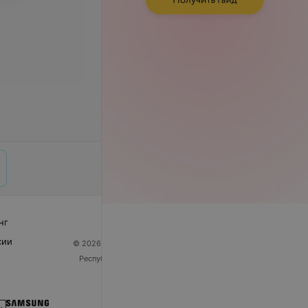
нг
сии
© 2026 ООО «Артокс Лаб», УНП 191700409
| 220012,
Республика Беларусь, г. Минск, улица Толбухина, 2,
пом. 16 | help@103.by
Служба поддержки
+375 291212755