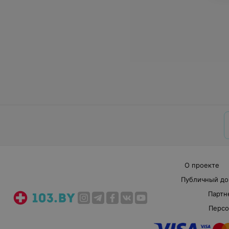
О проекте
Публичный до
Партн
Персо