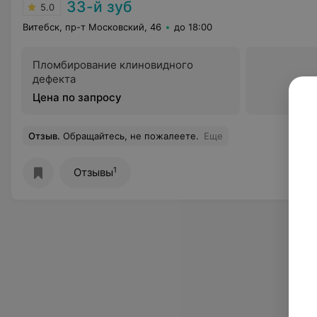
33-й зуб
5.0
Витебск, пр-т Московский, 46
до 18:00
Пломбирование клиновидного
дефекта
Цена по запросу
Отзыв
.
Обращайтесь, не пожалеете.
Еще
1
Отзывы