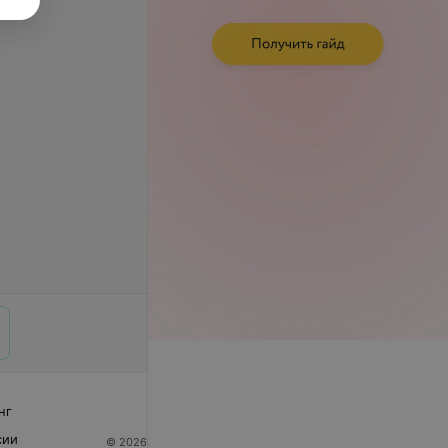
нг
сии
© 2026 ООО «Артокс Лаб», УНП 191700409
| 220012,