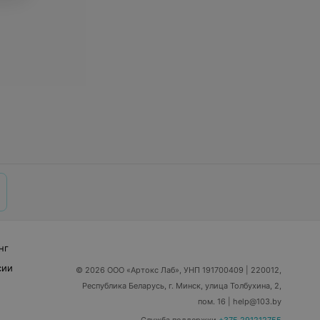
нг
сии
© 2026 ООО «Артокс Лаб», УНП 191700409
| 220012,
Республика Беларусь, г. Минск, улица Толбухина, 2,
пом. 16 | help@103.by
Служба поддержки
+375 291212755