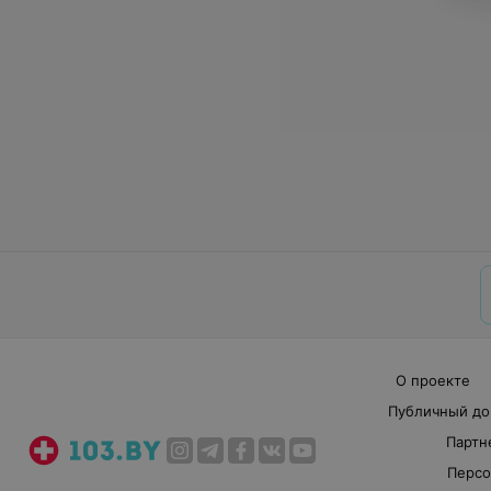
О проекте
Публичный до
Партн
Персо