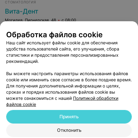
СТОМАТОЛОГИЯ
Вита-Дент
Могилев, Пионерская, 48
с 08:00
Обработка файлов cookie
Реставрация зубов
Все цены
Наш сайт использует файлы cookie для обеспечения
Цена по запросу
удобства пользователей сайта, его улучшения, сбора
статистики и предоставления персонализированных
рекомендаций.
Вы можете настроить параметры использования файлов
cookie или изменить свое согласие в более позднее время.
Для получения дополнительной информации о целях,
сроках и порядке использования файлов cookie вы
можете ознакомиться с нашей
Политикой обработки
файлов cookie
Добавить компанию
Принять
Добавить специалиста
Отклонить