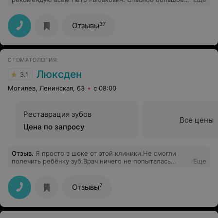
за ваши золотые руки!
37
Отзывы
СТОМАТОЛОГИЯ
Люксден
3.1
Могилев, Ленинская, 63
с 08:00
Реставрация зубов
Все цены
Цена по запросу
Отзыв
.
Я просто в шоке от этой клиники.Не смогли
полечить ребёнку зуб.Врач ничего не попыталась
Еще
предпринять чтобы расположить к себе ребёнка.Не
тратьте время,не идите сюда.Просто ужас!!!
7
Отзывы