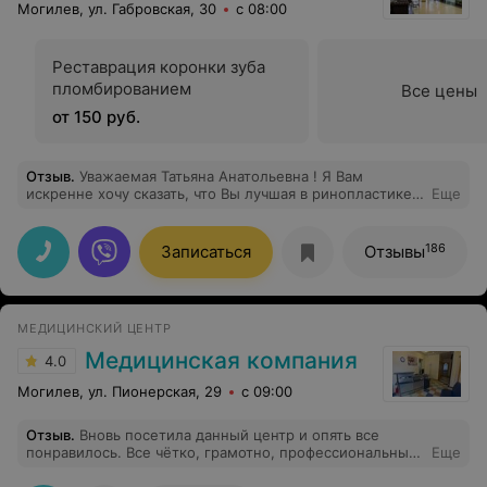
Могилев, ул. Габровская, 30
с 08:00
Реставрация коронки зуба
пломбированием
Все цены
от 150 руб.
Отзыв
.
Уважаемая Татьяна Анатольевна ! Я Вам
искренне хочу сказать, что Вы лучшая в ринопластике.
Еще
Только лор-врач может знать все те ньюансы, которые
понимаете Вы. Уже после консультации у Вас я поняла,
кто действительно сделает все по высшему пилотажу.
186
Записаться
Отзывы
Огромная благодарность Вам и Вашей прекрасной
команде (отдельно анестезиологу Сергею
Николаевичу) , которые обеспечили мне легкую
реабилитацию. Вы суперпрофессионалы, и в то же
МЕДИЦИНСКИЙ ЦЕНТР
время скромные и доброжелательные люди. Мне это
очень импонирует. Я Вас буду всем рекомендовать!
Медицинская компания
4.0
Ваш медцентр и прекрасный город Могилев.
Могилев, ул. Пионерская, 29
с 09:00
Отзыв
.
Вновь посетила данный центр и опять все
понравилось. Все чётко, грамотно, профессиональные.
Еще
Администрация молодцы. Этот центр на рынке услуг