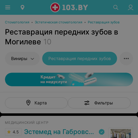
Стоматология
•
Эстетическая стоматология
•
Реставрация зубов
Реставрация передних зубов в
Могилеве
10
Виниры
Реставрация передних зубов
Фильтры
Карта
МЕДИЦИНСКИЙ ЦЕНТР
Эстемед на Габровской
4.5