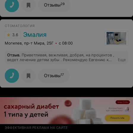
29
Отзывы
СТОМАТОЛОГИЯ
Эмалия
3.6
Могилев, пр-т Мира, 25Г
с 08:00
Отзыв
.
Приветливая, вежливая, добрая, на процентов ,
ведет лечение детям зубы . Рекомендую Евгению к
Еще
ней всегда будем ходить лечить зубы ребёнку 6 лет.
Большое-пребольшое спасибо человеческое и
здоровья , счастья любви удачи успехов во всем .
17
Отзывы
Передает мой сын Коротченко Данила.
ЭФФЕКТИВНАЯ РЕКЛАМА НА САЙТЕ