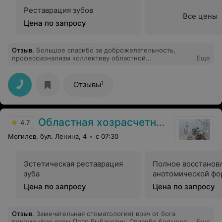
Реставрация зубов
Все цены
Цена по запросу
Отзыв
.
Большое спасибо за доброжелательность,
профессионализм коллективу областной
Еще
стоматологической поликлиники г. Могилёва во главе
с Ковалевской Аллой Васильевной, а также моим
лечащим врачам: врачу-стоматологу-терапевту
1
Отзывы
Прудниченко О.П. и врачу-стоматологу-ортопеду
Ильюшкину С.В., зав. лечебно-ортопедическим
отделением №1 Толпыго А.С. Здоровья Вам и
терпения! Новых творческих успехов в освоении
Областная хозрасчетная стоматологическая поликлиника
современных медицинских технологий!
4.7
Могилев, бул. Ленина, 4
с 07:30
Эстетическая реставрация
Полное восстанов
зуба
анотомической фо
Цена по запросу
Цена по запросу
Отзыв
.
Замечательная стоматология) врач от бога
рекомендую всем Петр Рыбакович. Спасибо большое
Еще