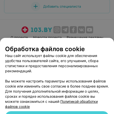
Добавить специалиста
О проекте
Новости проекта
Размещение рекламы
Медицинский маркетинг
Публичный договор
Обработка файлов cookie
Пользовательское соглашение
Способы оплаты
Наш сайт использует файлы cookie для обеспечения
Вакансии
Партнеры
удобства пользователей сайта, его улучшения, сбора
статистики и предоставления персонализированных
Написать руководителю 103.by
рекомендаций.
Написать в поддержку
Персональные настройки cookie
Вы можете настроить параметры использования файлов
cookie или изменить свое согласие в более позднее время.
Обработка персональных данных
Для получения дополнительной информации о целях,
сроках и порядке использования файлов cookie вы
можете ознакомиться с нашей
Политикой обработки
файлов cookie