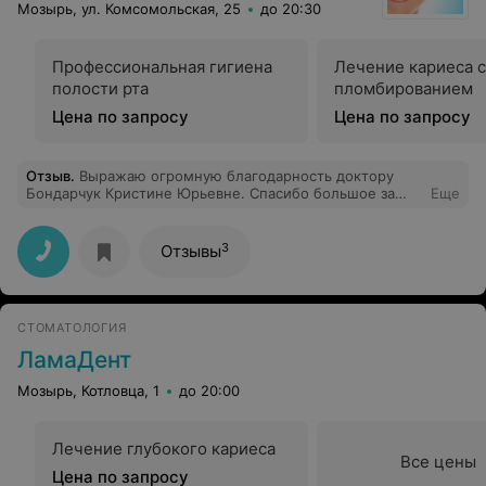
Мозырь, ул. Комсомольская, 25
до 20:30
Профессиональная гигиена
Лечение кариеса с
полости рта
пломбированием
Цена по запросу
Цена по запросу
Отзыв
.
Выражаю огромную благодарность доктору
Бондарчук Кристине Юрьевне. Спасибо большое за
Еще
профессионализм, ее чуткое отношение к пациентам,
внимание, заботу и доброту. У нее очень легкие и
добрые руки. В момент отчаяния и боли облегчила
3
Отзывы
страдания моей дочери Виктории. Кристина Юрьевна –
доктор от Бога. Побольше бы таких врачей. Прошу
руководство клиники объявить ей благодарность и по
возможности поощрить материально и морально.
СТОМАТОЛОГИЯ
ЛамаДент
Мозырь, Котловца, 1
до 20:00
Лечение глубокого кариеса
Все цены
Цена по запросу