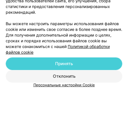
удобства пользователей сайта, его улучшения, сбора
статистики и предоставления персонализированных
рекомендаций.
Вы можете настроить параметры использования файлов
ЭФФЕКТИВНАЯ РЕКЛАМА НА САЙТЕ
cookie или изменить свое согласие в более позднее время.
Для получения дополнительной информации о целях,
сроках и порядке использования файлов cookie вы
можете ознакомиться с нашей
Политикой обработки
файлов cookie
Принять
Добавить компанию
Отклонить
Добавить специалиста
Персональные настройки Cookie
О проекте
Новости проекта
Размещение рекламы
Медицинский маркетинг
Публичный договор