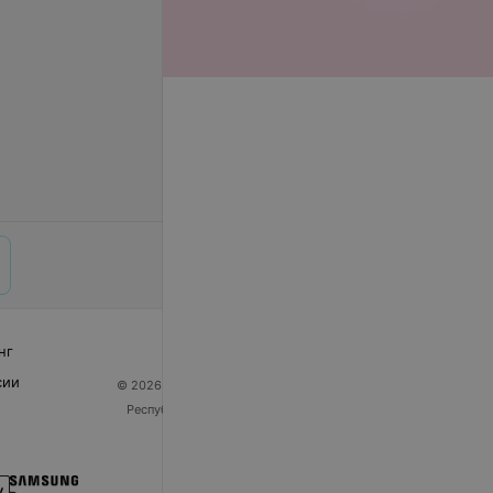
нг
сии
© 2026 ООО «Артокс Лаб», УНП 191700409
| 220012,
Республика Беларусь, г. Минск, улица Толбухина, 2,
пом. 16 | help@103.by
Служба поддержки
+375 291212755