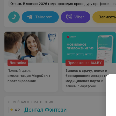
Отзыв
.
В январе 2026 года проходил процедуру профессиональной чистки зубов у Кичкаева Артема Валерьевича. "Скивица" у меня не простая - возраст,пародонтоз и тд... После 1.5 часов титанической ( не побоюсь этого слова) работы,доктор ответил на все мои вопросы, сделал назначения, дал рекомендации по уходу. Я очень доволен результатом! Артем 
Telegram
Viber
Записать
Дентабел
Приложение 103.BY
Полный цикл:
Запись к врачу, поиск и
имплантация MegaGen +
бронирование лекарств,
протезирование
медицинская карта
в
вашем смартфоне
СЕМЕЙНАЯ СТОМАТОЛОГИЯ
Дентал Фэнтези
4.2