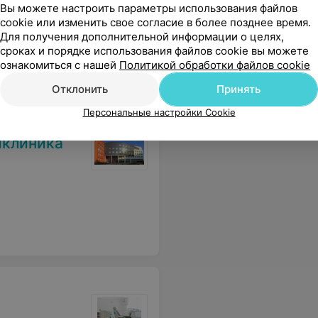
Вы можете настроить параметры использования файлов
cookie или изменить свое согласие в более позднее время.
троением, и пломбы на наших передних зубках стоят ооочень долго! :) Привет ей от Камиллы! :) :)
Еще
Для получения дополнительной информации о целях,
сроках и порядке использования файлов cookie вы можете
ознакомиться с нашей
Политикой обработки файлов cookie
Отклонить
Принять
Персональные настройки Cookie
иклиника