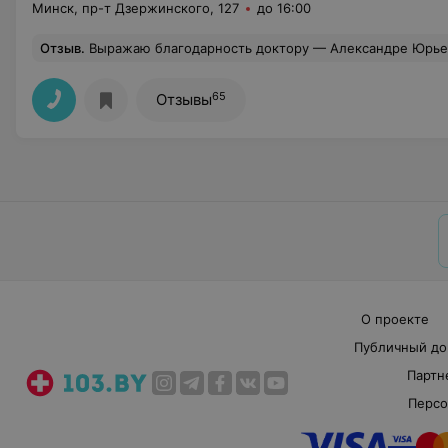
Минск, пр-т Дзержинского, 127
до 16:00
Отзыв
.
Выражаю благодарность доктору — Александре Юрьевне! Очень старалась, всё делала аккуратно, комментировала манипуляции, что кстати, психилогически успокаивает. Делала гигиену полости рта. Врач научила правильно пользоваться зубной нитью, п
65
Отзывы
О проекте
Публичный до
Партн
Персо