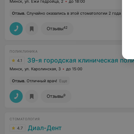
Минск, ул. Ежи Гедройца, 2
до 18:00
Отзыв
.
Случайно оказались в этой стоматологии 2 года назад и по сей день мы обращаемся только сюда. Наш лечащий врач Алейникова Екатерина, огромное ей спасибо за качественную работу и внимательный подход, всегда уходим с отличным нас
42
Отзывы
ПОЛИКЛИНИКА
39-я городская клиническая пол
4.1
Минск, ул. Каролинская, 3
до 15:00
Отзыв
.
Отличный врач!
Еще
9
Отзывы
СТОМАТОЛОГИЯ
Диал-Дент
4.7