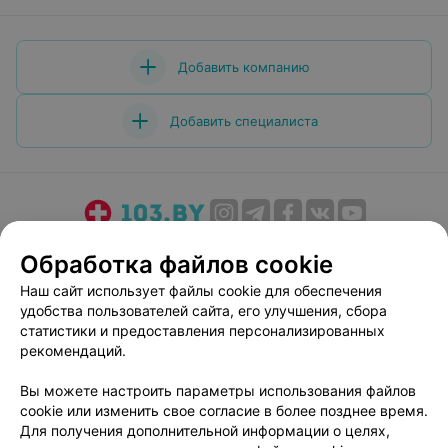
Добавить компанию
Добавить специалиста
О проекте
Новости проекта
Размещение рекламы
Обработка файлов cookie
Медицинский маркетинг
Публичный договор
Наш сайт использует файлы cookie для обеспечения
Пользовательское соглашение
Способы оплаты
удобства пользователей сайта, его улучшения, сбора
Вакансии
Партнеры
статистики и предоставления персонализированных
рекомендаций.
Написать руководителю 103.by
Написать в поддержку
Вы можете настроить параметры использования файлов
cookie или изменить свое согласие в более позднее время.
Персональные настройки cookie
Для получения дополнительной информации о целях,
Обработка персональных данных