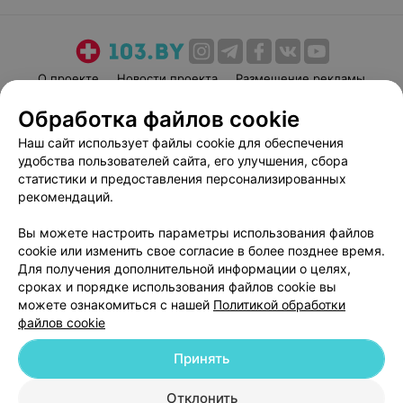
О проекте
Новости проекта
Размещение рекламы
Медицинский маркетинг
Публичный договор
Обработка файлов cookie
Пользовательское соглашение
Способы оплаты
Наш сайт использует файлы cookie для обеспечения
Вакансии
Партнеры
удобства пользователей сайта, его улучшения, сбора
статистики и предоставления персонализированных
Написать руководителю 103.by
рекомендаций.
Написать в поддержку
Персональные настройки cookie
Вы можете настроить параметры использования файлов
cookie или изменить свое согласие в более позднее время.
Обработка персональных данных
Для получения дополнительной информации о целях,
сроках и порядке использования файлов cookie вы
можете ознакомиться с нашей
Политикой обработки
файлов cookie
Принять
© 2026 ООО «Артокс Лаб», УНП 191700409
| 220012, Республика Беларусь,
Отклонить
г. Минск, улица Толбухина, 2, пом. 16 | help@103.by