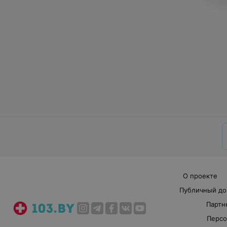
О проекте
Публичный до
Партн
Персо