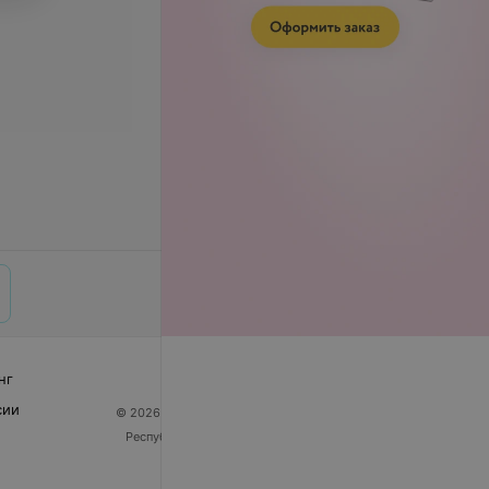
нг
сии
© 2026 ООО «Артокс Лаб», УНП 191700409
| 220012,
Республика Беларусь, г. Минск, улица Толбухина, 2,
пом. 16 | help@103.by
Служба поддержки
+375 291212755