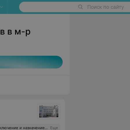
Поиск по сайту
в в м-р
ас не обслуживаетесь, то и платную услугу врач не оказывает". Ну что я могу сказать на это - СССР отдыхает....
Еще