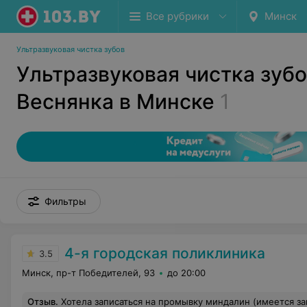
Все рубрики
Минск
Ультразвуковая чистка зубов
Ультразвуковая чистка зубо
Веснянка в Минске
1
Фильтры
4-я городская поликлиника
3.5
Минск, пр-т Победителей, 93
до 20:00
Отзыв
.
Хотела записаться на промывку миндалин (имеется заключение и назначение врача мед.центра) на что мне ответили, что назначает промывку наш врач на консультации. Я попросила записать меня на консультацию (платную) к врачу, на что мне ответили: "Если вы у н