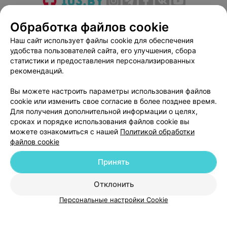
О проекте
Новости проекта
Размещение рекламы
Обработка файлов cookie
Медицинский маркетинг
Публичный договор
Наш сайт использует файлы cookie для обеспечения
Пользовательское соглашение
Способы оплаты
удобства пользователей сайта, его улучшения, сбора
Вакансии
Партнеры
статистики и предоставления персонализированных
рекомендаций.
Написать руководителю 103.by
Написать в поддержку
Вы можете настроить параметры использования файлов
cookie или изменить свое согласие в более позднее время.
Персональные настройки cookie
Для получения дополнительной информации о целях,
Обработка персональных данных
сроках и порядке использования файлов cookie вы
можете ознакомиться с нашей
Политикой обработки
файлов cookie
Принять
Отклонить
© 2026 ООО «Артокс Лаб», УНП 191700409
| 220012, Республика Беларусь,
г. Минск, улица Толбухина, 2, пом. 16 | help@103.by
Персональные настройки Cookie
Служба поддержки
+375 291212755