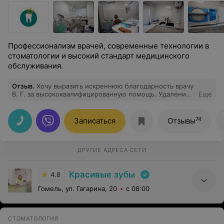
Профессионализм врачей, современные технологии в
стоматологии и высокий стандарт медицинского
обслуживания.
Отзыв
.
Хочу выразить искреннюю благодарность врачу
В. Г. за высококвалифицированную помощь. Удаление
Еще
зуба прошло безболезненно и на высшем уровне.
Желаю вашей клинике процветания и успехов в
работе!
74
Записаться
Отзывы
ДРУГИЕ АДРЕСА СЕТИ
Красивые зубы
4.8
Гомель, ул. Гагарина, 20
с 08:00
СТОМАТОЛОГИЯ