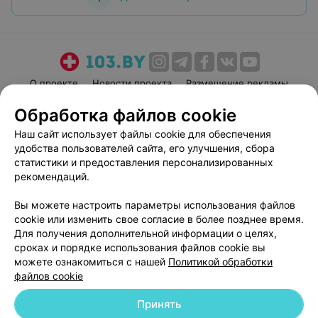
О проекте
Новости проекта
Размещение рекламы
Медицинский маркетинг
Публичный договор
Обработка файлов cookie
Пользовательское соглашение
Способы оплаты
Наш сайт использует файлы cookie для обеспечения
Вакансии
Партнеры
удобства пользователей сайта, его улучшения, сбора
статистики и предоставления персонализированных
Написать руководителю 103.by
рекомендаций.
Написать в поддержку
Персональные настройки cookie
Вы можете настроить параметры использования файлов
cookie или изменить свое согласие в более позднее время.
Обработка персональных данных
Для получения дополнительной информации о целях,
сроках и порядке использования файлов cookie вы
можете ознакомиться с нашей
Политикой обработки
файлов cookie
Принять