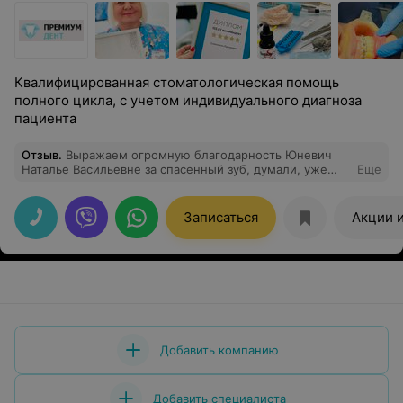
Квалифицированная стоматологическая помощь
полного цикла, с учетом индивидуального диагноза
пациента
Отзыв
.
Выражаем огромную благодарность Юневич
Наталье Васильевне за спасенный зуб, думали, уже
Еще
пойдет под удаление. Мы теперь только к вам
Записаться
Акции 
Добавить компанию
Добавить специалиста