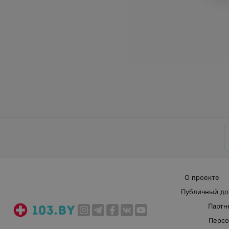
О проекте
Публичный до
Партн
Персо