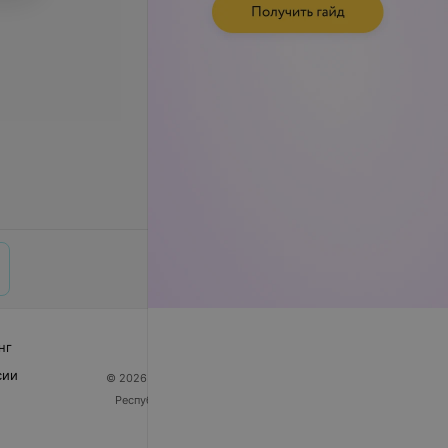
нг
сии
© 2026 ООО «Артокс Лаб», УНП 191700409
| 220012,
Республика Беларусь, г. Минск, улица Толбухина, 2,
пом. 16 | help@103.by
Служба поддержки
+375 291212755