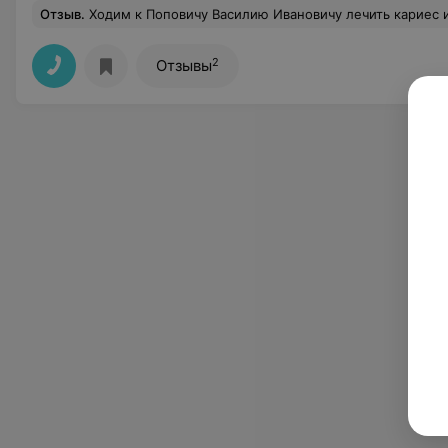
Отзыв
.
Ходим к Поповичу Василию Ивановичу лечить кариес и на профгигиену. Очень хороший зубной доктор. Его пломбы на моих передних зубах стоят уже 17 лет и их совсем не видно. Другим пломбами лет 5, которые он делал и тоже все замечательно. Теперь уже и своего с
2
Отзывы