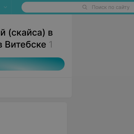
Поиск по сайту
 (скайса) в
 Витебске
1