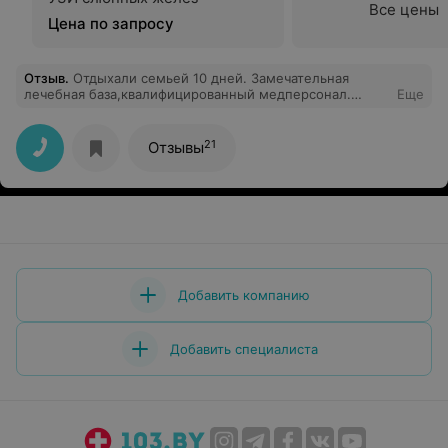
Все цены
Цена по запросу
Отзыв
.
Отдыхали семьей 10 дней. Замечательная
лечебная база,квалифицированный медперсонал.
Еще
Хочется отметить врача-терапевта Аллу
Николаевну,врача -гинеколога -Алину Брониславовну.
Очень грамотно и четко продумана и реализуется вся
21
Отзывы
программа отдыха. Красивая белорусская природа
вокруг!!! Но есть и минусы. Пишу о них лишь для
того,чтобы они прекратились.
Добавить компанию
Добавить специалиста