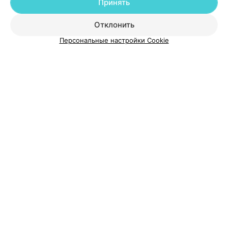
Принять
О проекте
Новости проекта
Размещение рекламы
Отклонить
Медицинский маркетинг
Публичный договор
Персональные настройки Cookie
Пользовательское соглашение
Способы оплаты
Вакансии
Партнеры
Написать руководителю 103.by
Написать в поддержку
Персональные настройки cookie
Обработка персональных данных
© 2026 ООО «Артокс Лаб», УНП 191700409
| 220012, Республика Беларусь,
г. Минск, улица Толбухина, 2, пом. 16 | help@103.by
Служба поддержки
+375 291212755