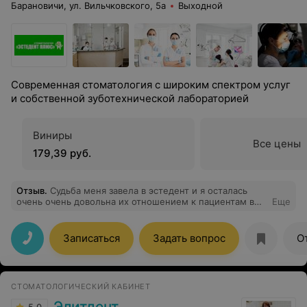
Барановичи, ул. Вильчковского, 5а
Выходной
Современная стоматология с широким спектром услуг
и собственной зуботехнической лабораторией
Виниры
Все цены
179,39 руб.
Отзыв
.
Судьба меня завела в эстедент и я осталась
очень очень довольна их отношением к пациентам в
Еще
частности ко мне и теперь всем советую их
Записаться
Задать вопрос
О
СТОМАТОЛОГИЧЕСКИЙ КАБИНЕТ
Элитдент