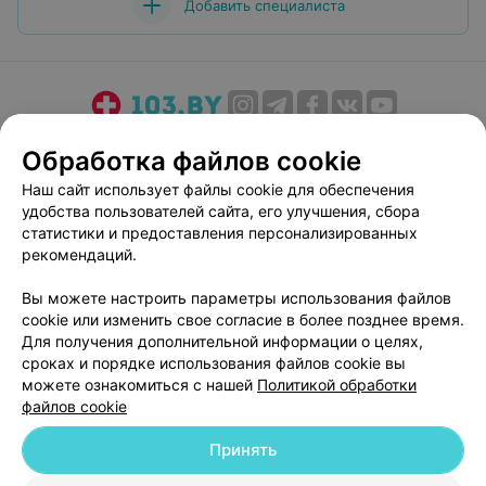
Добавить специалиста
О проекте
Новости проекта
Размещение рекламы
Обработка файлов cookie
Медицинский маркетинг
Публичный договор
Наш сайт использует файлы cookie для обеспечения
Пользовательское соглашение
Способы оплаты
удобства пользователей сайта, его улучшения, сбора
Вакансии
Партнеры
статистики и предоставления персонализированных
рекомендаций.
Написать руководителю 103.by
Написать в поддержку
Вы можете настроить параметры использования файлов
cookie или изменить свое согласие в более позднее время.
Персональные настройки cookie
Для получения дополнительной информации о целях,
Обработка персональных данных
сроках и порядке использования файлов cookie вы
можете ознакомиться с нашей
Политикой обработки
файлов cookie
Принять