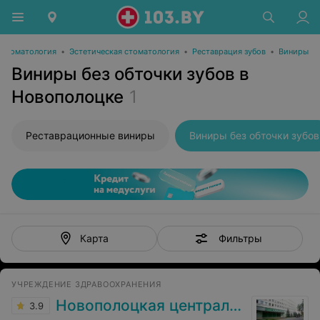
Стоматология
•
Эстетическая стоматология
•
Реставрация зубов
•
Виниры
Виниры без обточки зубов в
Новополоцке
1
Реставрационные виниры
Виниры без обточки зубов
Фильтры
Карта
УЧРЕЖДЕНИЕ ЗДРАВООХРАНЕНИЯ
Новополоцкая центральная городская больница
3.9