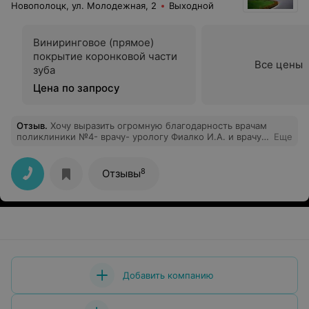
Новополоцк, ул. Молодежная, 2
Выходной
Виниринговое (прямое)
покрытие коронковой части
Все цены
зуба
Цена по запросу
Отзыв
.
Хочу выразить огромную благодарность врачам
поликлиники №4- врачу- урологу Фиалко И.А. и врачу-
Еще
терапевту Стаховской Л.И. и младшему медицинскому
персоналу- Сикора К.С. и Кремс Т.Н. за их высочайший
профессионализм, чуткость, стремление прийти на
8
Отзывы
помощь и найти выход из любой, казалось бы, самой
сложнейшей ситуации. И хотелось бы пожелать им
оставаться на том же уровне ещё долгие годы, не
снижая планку-это очень важно- ведь они стоят на
страже самого главного, что у нас есть- нашего
здоровья.
Добавить компанию