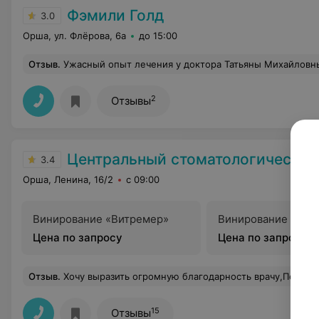
Фэмили Голд
3.0
Орша, ул. Флёрова, 6а
до 15:00
Отзыв
.
Ужасный опыт лечения у доктора Татьяны Михайловны. На следующий день после лечения выпала пломба, вторая скололась через 3 дня. Доделать собственную ошибку доктор времени не нашла, сказала, что эмоционально не в состоянии(?), в итоге не сделала два передних зуба, которые изначально были запланированы, потому что целый час допиливала отвалившийся кусочек задней. Медленно работает, заботы о людях ноль, беспокоится только о том, чтобы дошлепать кое-как вовремя и принять следую
2
Отзывы
Центральный стоматологический
3.4
Орша, Ленина, 16/2
с 09:00
Винирование «Витремер»
Винирование «Гра
Цена по запросу
Цена по запросу
Отзыв
.
Хочу выразить огромную благодарность врачу,Перепелице Татьяне Ростиславовне ,за ее золотые ручки! Она подарила мне не только красивую улыбку но и уверенность в себе! Работа была сложная,мягко сказать « миссия невыполнима», но! она не отказала и блестяще с ней справилась! Внимательное ,очень аккуратное и бережное отношение с ее стороны 
15
Отзывы