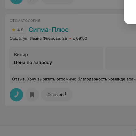
СТОМАТОЛОГИЯ
Сигма-Плюс
4.9
Орша, ул. Ивана Флерова, 2Б
с 09:00
Винир
Цена по запросу
Отзыв
.
Хочу выразить огромную благодарность команде врачей стоматологической клиники Сигма-Плюс города Орши, а особенно Татьяне Николаевне и всему персоналу. Моё лечение было длительным, но ни разу мне не пришлось хотя бы чем то быть недовольным! Профессионализм, четкость, огромное внимание к своим пациентам и конечно же отличное качество, современное оборудование и индивидуаль
8
Отзывы