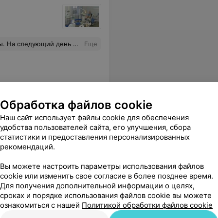
щего пациента, цены высокие. Два раза сходила и мало того, что теперь болят зубы, так ещё и настроение испортили. Передние зубы нужно было делать срочно, сорвалась поездка. Никому бы не порекомендовала
Еще
Обработка файлов cookie
 кабинет
Наш сайт использует файлы cookie для обеспечения
удобства пользователей сайта, его улучшения, сбора
статистики и предоставления персонализированных
рекомендаций.
дия»
Винирование «G-эниал»
В
Цена по запросу
Вы можете настроить параметры использования файлов
cookie или изменить свое согласие в более позднее время.
Для получения дополнительной информации о целях,
и никакого дискомфорта и страха. Рекомендую всем , кто мечтает о красивой улыбке и качественно выполненной работе- только к Татьяне Ростиславовне!
Еще
сроках и порядке использования файлов cookie вы можете
ознакомиться с нашей
Политикой обработки файлов cookie