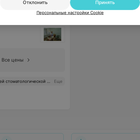
Отклонить
Принять
Персональные настройки Cookie
Все цены
ный подход к проблемам! Очень уютный интерьер!Вы подарили мне красивую улыбку и уверенность в себе! Если кто-то ещё ищет клинику выбирайте только Сигма-Плюс!
Еще