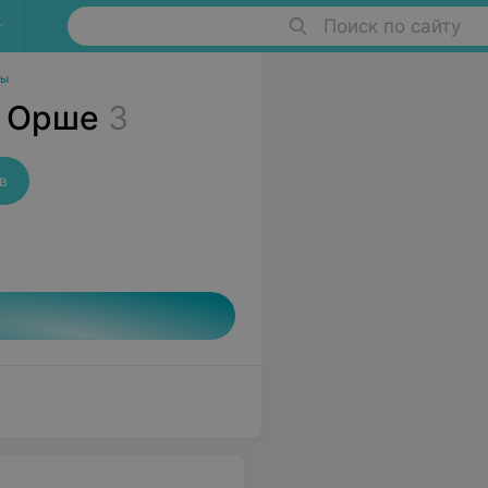
Поиск по сайту
ры
в Орше
3
в