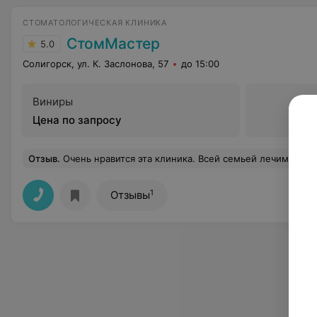
СТОМАТОЛОГИЧЕСКАЯ КЛИНИКА
СтомМастер
5.0
Солигорск, ул. К. Заслонова, 57
до 15:00
Виниры
Цена по запросу
Отзыв
.
Очень нравится эта клиника. Всей семьей лечим зубки только в ней. Весь персонал знает толк в своей работе. Всегда готовы выслушать и решить любую проблему. В сравнении с другими клиниками о
1
Отзывы