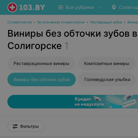
Все рубрики
Солигор
Стоматология
•
Эстетическая стоматология
•
Реставрация зубов
•
Вини
Виниры без обточки зубов в
Солигорске
1
Реставрационные виниры
Композитные виниры
Виниры без обточки зубов
Голливудская улыбка
Фильтры