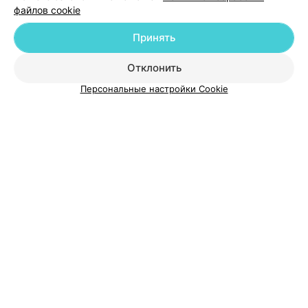
файлов cookie
Добавить компанию
Принять
Добавить специалиста
Отклонить
Персональные настройки Cookie
О проекте
Новости проекта
Размещение рекламы
Медицинский маркетинг
Публичный договор
Пользовательское соглашение
Способы оплаты
Вакансии
Партнеры
Написать руководителю 103.by
Написать в поддержку
Персональные настройки cookie
Обработка персональных данных