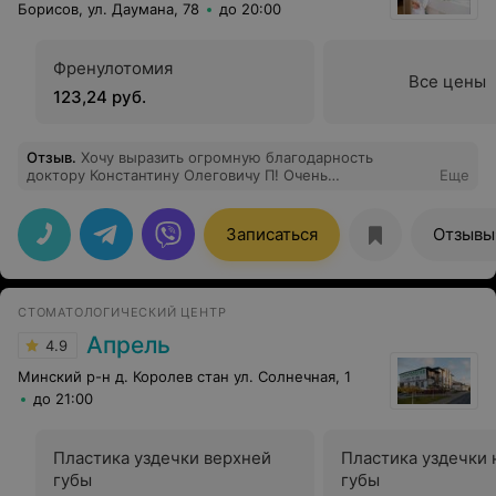
Борисов, ул. Даумана, 78
до 20:00
Френулотомия
Все цены
123,24 руб.
Отзыв
.
Хочу выразить огромную благодарность
доктору Константину Олеговичу П! Очень
Еще
квалифицированный, внимательный и чуткий приём,
что я забыла о своих проблемах. Спасибо
медицинскому центру «Гармония», вы привлекаете на
Записаться
Отзывы
работу Лучших!
СТОМАТОЛОГИЧЕСКИЙ ЦЕНТР
Апрель
4.9
Минский р-н д. Королев стан ул. Солнечная, 1
до 21:00
Пластика уздечки верхней
Пластика уздечки
губы
губы