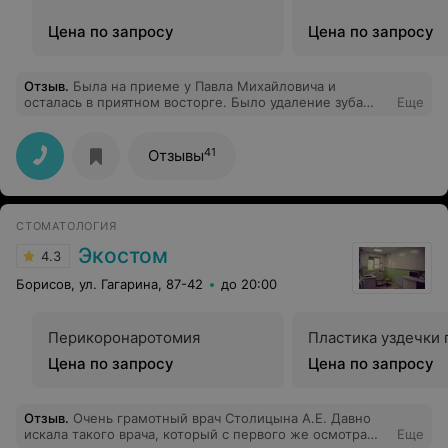
Цена по запросу
Цена по запросу
Отзыв
.
Была на приеме у Павла Михайловича и
осталась в приятном восторге. Было удаление зуба
Еще
мудрости (верхняя 8-ка), особенно понравилось
бережное отношение и комфортная обстановка - а
поскольку я панически боюсь стоматологии в целом,
41
Отзывы
то для меня это определяющий фактор при выборе
специалистов в области стоматологии. В общем, все
прошло на "ура", всем, кто так же, как и я, от слово
"стоматолог" приходит в ужас - НАСТОЯТЕЛЬНО
СТОМАТОЛОГИЯ
РЕКОМЕНДУЮ, после посещения данного Врача с
большой буквы ваши страхи развеятся.
Экостом
4.3
Борисов, ул. Гагарина, 87-42
до 20:00
Перикоронаротомия
Пластика уздечки 
Цена по запросу
Цена по запросу
Отзыв
.
Очень грамотный врач Столицына А.Е. Давно
искала такого врача, который с первого же осмотра
Еще