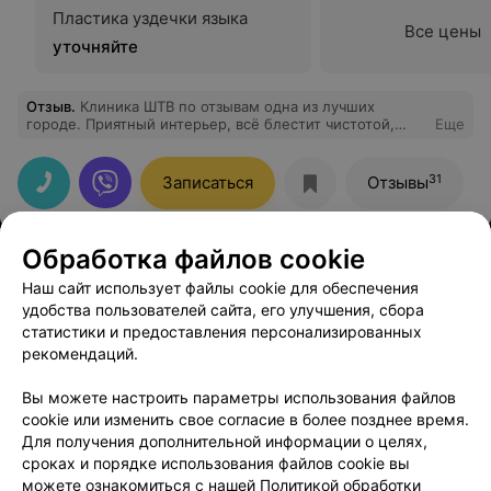
Пластика уздечки языка
Все цены
уточняйте
Отзыв
.
Клиника ШТВ по отзывам одна из лучших
городе. Приятный интерьер, всё блестит чистотой,
Еще
обходительный персонал. Лечила зубки у Макуцевич
Валентины Викторовны . Очень корректный и
тактичный и вежливый врач. Идеально подобрала
31
Записаться
Отзывы
пломбы , благодаря этому даже не видно, что пломба
есть, на вид просто здоровёхонькие зубки. Указала на
ещё имеющиеся проблемы. Ответила на волнующие
меня вопросы. Я с удовольствием записалась на
Обработка файлов cookie
следующий приём.
Наш сайт использует файлы cookie для обеспечения
удобства пользователей сайта, его улучшения, сбора
статистики и предоставления персонализированных
рекомендаций.
ЭФФЕКТИВНАЯ РЕКЛАМА НА САЙТЕ
Вы можете настроить параметры использования файлов
cookie или изменить свое согласие в более позднее время.
Для получения дополнительной информации о целях,
сроках и порядке использования файлов cookie вы
можете ознакомиться с нашей
Политикой обработки