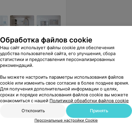
Обработка файлов cookie
ий широкий спектр
Наш сайт использует файлы cookie для обеспечения
удобства пользователей сайта, его улучшения, сбора
статистики и предоставления персонализированных
уры
Герметизация
Удаление
рекомендаций.
кармана в
перфорационного отверстия
альвеоля
ба
в стоматологии
челюсти 
Вы можете настроить параметры использования файлов
дефекта
cookie или изменить свое согласие в более позднее время.
43,69 руб.
63,64 ру
Для получения дополнительной информации о целях,
сроках и порядке использования файлов cookie вы можете
ло рекомендовать ее всем пациенткам планирующим беременность!!!
Еще
ознакомиться с нашей
Политикой обработки файлов cookie
Отклонить
Принять
738
Отзывы
Персональные настройки Cookie