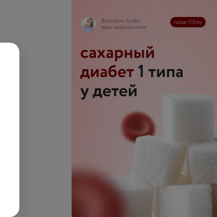
 эпулиса
рного отростка
Все цены
без замещения
б.