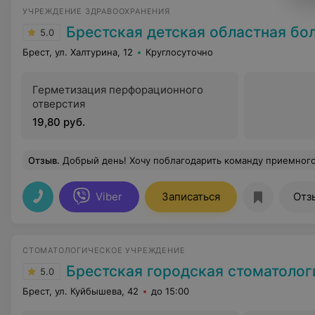
УЧРЕЖДЕНИЕ ЗДРАВООХРАНЕНИЯ
Брестская детская областная бо
5.0
Брест, ул. Халтурина, 12
Круглосуточно
Герметизация перфорационного
отверстия
19,80 руб.
Отзыв
.
Добрый день! Хочу поблагодарить команду приемного покоя, работающего 23.06.2024 года, особенно педиатра и отоларинголога, за качественную, квалифицированную помощь, внимание, заботливое отношение, быстрое реагирование, за их каждодневный труд и терпение. Низкий вам поклон и благодарность! Мы обратились в приемное отделение, т.к. сегодня воскресенье, а у малыша, на фоне лечения 4-й день, температура стала подниматься выше 39. Нужно было быстро реагировать, чтобы исключить пневмонию. Провели мы в отделении около 2-х часов. Качественно и быстро малыша осмотрела педиатр, затем лор, взяли анализ крови, сделали рентген. Слава богу, обошлось, пневмонию не выявили, вирусная инфекция, продолжим лечени
Viber
Записаться
Отз
СТОМАТОЛОГИЧЕСКОЕ УЧРЕЖДЕНИЕ
Брестская городская стоматологическая 
5.0
Брест, ул. Куйбышева, 42
до 15:00