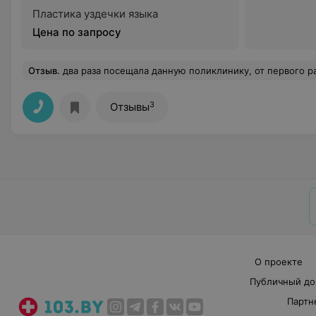
Пластика уздечки языка
Цена по запросу
Отзыв
.
два раза посещала данную поликлинику, от первого раза остались очень положительные впечатления, была у доктора Заранко, очень вежливый , очень аккуратно сделал зуб, рассказал о других, что нужно поличить. Вообщем замечательный доктор. Решила я сходить доличить оставшиеся зубеи и попала к доктору Вишневскому!!! Это просто ужас, это не возможно описать словами! Доктор настоящий хам! чего пришла? ходят тут! если вас ничего не беспокоит , зачем ходите? я как нормальный человек, который пытается не запускать свои зубы, решила их подлечить! но для доктора это не аргумент!!!!! постил на меня какаю-то грязную тряпку! очень безобразно сделал зуб (придется переделывать!), хамил 
3
Отзывы
О проекте
Публичный до
Партн