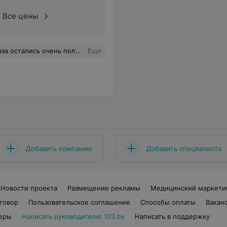
Все цены
постоянно!очень бесился когда я говорила, что мне мешает! в конце концов я не выдержала и сказала , что хватит! типа все нормально! он просто убрал тряпку и выключил свет! с этими опилками во рту мне пришлось уйти! настроение вхлам было испорчено и остался неприятный осадок!!!!!!!
Еще
Добавить компанию
Добавить специалиста
Новости проекта
Размещение рекламы
Медицинский маркети
говор
Пользовательское соглашение
Способы оплаты
Вакан
еры
Написать руководителю 103.by
Написать в поддержку