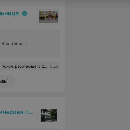
льница
Все цены
е дома. И хочу добавить, что всем деткам, которые поступали в отделение за эти 2 часа, была оказана оперативная помощь, персонал был корректен, ни хамства, ни недовольства со стороны персонала я не увидела, с терпением и доброжелательностью объясняли и координировали. Все четко и профессионально.
Еще
5
ывы
поликлиника