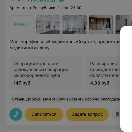
Брест, пр-т Республики, 1
до 23:00
Многопрофильный медицинский центр, предоставляющ
медицинских услуг.
Операция коронаро-
Расширение аперт
радикулярной сепарации
периодонтального 
многокорневого зуба
области одного зу
147 руб.
4,33 руб.
Отзыв
.
Добрый вечер! Хочу выразить особую благодарность, за деликатный и такой продуктивный прием у врача гинеколога Тюшкевич Галины Николаевны!!! Могу сме
Записаться
Задать вопрос