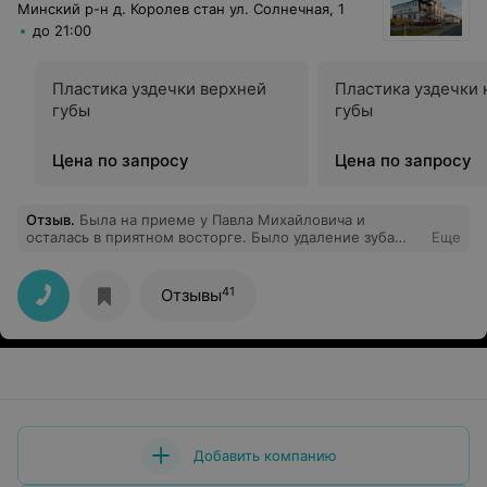
Минский р-н д. Королев стан ул. Солнечная, 1
до 21:00
Пластика уздечки верхней
Пластика уздечки
губы
губы
Цена по запросу
Цена по запросу
Отзыв
.
Была на приеме у Павла Михайловича и
осталась в приятном восторге. Было удаление зуба
Еще
мудрости (верхняя 8-ка), особенно понравилось
бережное отношение и комфортная обстановка - а
поскольку я панически боюсь стоматологии в целом,
41
Отзывы
то для меня это определяющий фактор при выборе
специалистов в области стоматологии. В общем, все
прошло на "ура", всем, кто так же, как и я, от слово
"стоматолог" приходит в ужас - НАСТОЯТЕЛЬНО
РЕКОМЕНДУЮ, после посещения данного Врача с
большой буквы ваши страхи развеятся.
Добавить компанию