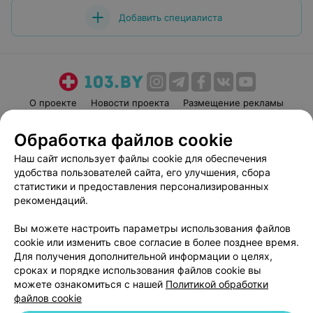
Добавить специалиста
О проекте
Новости проекта
Размещение рекламы
Медицинский маркетинг
Публичный договор
Обработка файлов cookie
Пользовательское соглашение
Способы оплаты
Наш сайт использует файлы cookie для обеспечения
Вакансии
Партнеры
удобства пользователей сайта, его улучшения, сбора
Написать руководителю 103.by
статистики и предоставления персонализированных
рекомендаций.
Написать в поддержку
Персональные настройки cookie
Вы можете настроить параметры использования файлов
Обработка персональных данных
cookie или изменить свое согласие в более позднее время.
Для получения дополнительной информации о целях,
сроках и порядке использования файлов cookie вы
можете ознакомиться с нашей
Политикой обработки
файлов cookie