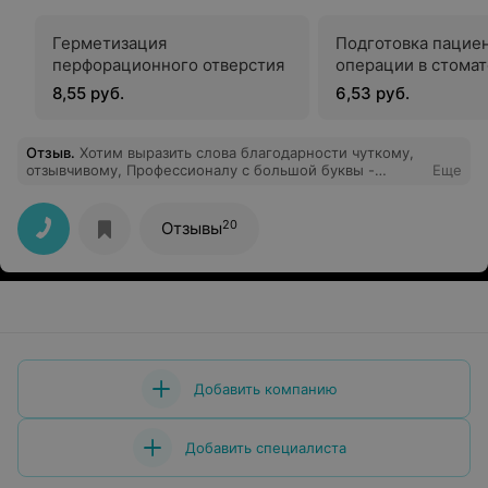
Герметизация
Подготовка пациен
перфорационного отверстия
операции в стома
8,55 руб.
6,53 руб.
Отзыв
.
Хотим выразить слова благодарности чуткому,
отзывчивому, Профессионалу с большой буквы -
Еще
педиатру Анастасии Михайловне Ещик. Всегда
отличный подход к ребёнку, грамотное лечение. Мы
смело можем сказать :,, нам повезло с педиатром! ".
20
Отзывы
Большое спасибо!
Добавить компанию
Добавить специалиста