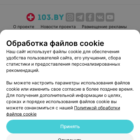
О проекте
Новости проекта
Размещение рекламы
Медицинский маркетинг
Публичный договор
Обработка файлов cookie
Пользовательское соглашение
Способы оплаты
Наш сайт использует файлы cookie для обеспечения
Вакансии
Партнеры
удобства пользователей сайта, его улучшения, сбора
Написать руководителю 103.by
статистики и предоставления персонализированных
рекомендаций.
Написать в поддержку
Персональные настройки cookie
Вы можете настроить параметры использования файлов
Обработка персональных данных
cookie или изменить свое согласие в более позднее время.
Для получения дополнительной информации о целях,
сроках и порядке использования файлов cookie вы
можете ознакомиться с нашей
Политикой обработки
файлов cookie
Принять
© 2026 ООО «Артокс Лаб», УНП 191700409
| 220012, Республика Беларусь,
г. Минск, улица Толбухина, 2, пом. 16 | help@103.by