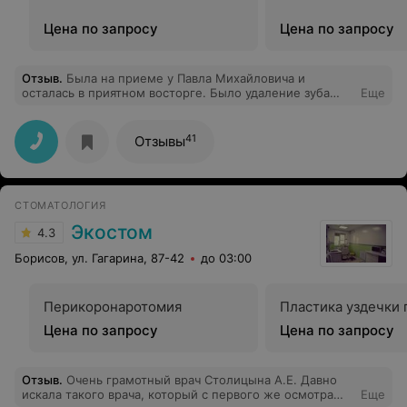
Цена по запросу
Цена по запросу
Отзыв
.
Была на приеме у Павла Михайловича и
осталась в приятном восторге. Было удаление зуба
Еще
мудрости (верхняя 8-ка), особенно понравилось
бережное отношение и комфортная обстановка - а
поскольку я панически боюсь стоматологии в целом,
41
Отзывы
то для меня это определяющий фактор при выборе
специалистов в области стоматологии. В общем, все
прошло на "ура", всем, кто так же, как и я, от слово
"стоматолог" приходит в ужас - НАСТОЯТЕЛЬНО
СТОМАТОЛОГИЯ
РЕКОМЕНДУЮ, после посещения данного Врача с
большой буквы ваши страхи развеятся.
Экостом
4.3
Борисов, ул. Гагарина, 87-42
до 03:00
Перикоронаротомия
Пластика уздечки 
Цена по запросу
Цена по запросу
Отзыв
.
Очень грамотный врач Столицына А.Е. Давно
искала такого врача, который с первого же осмотра
Еще