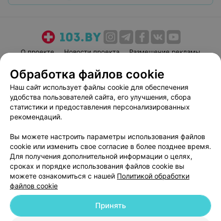
О проекте
Новости проекта
Размещение рекламы
Медицинский маркетинг
Публичный договор
Обработка файлов cookie
Пользовательское соглашение
Способы оплаты
Наш сайт использует файлы cookie для обеспечения
Вакансии
Партнеры
удобства пользователей сайта, его улучшения, сбора
статистики и предоставления персонализированных
Написать руководителю 103.by
рекомендаций.
Написать в поддержку
Персональные настройки cookie
Вы можете настроить параметры использования файлов
cookie или изменить свое согласие в более позднее время.
Обработка персональных данных
Для получения дополнительной информации о целях,
сроках и порядке использования файлов cookie вы
можете ознакомиться с нашей
Политикой обработки
файлов cookie
Принять
© 2026 ООО «Артокс Лаб», УНП 191700409
| 220012, Республика Беларусь,