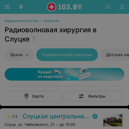
Медицинские центры
•
Хирургия
Радиоволновая хирургия в
Слуцке
1
Врачи
Радиоволновая хирургия
Детская хи
Фильтры
Карта
Слуцкая центральная районная больница
3.9
Слуцк, ул. Чайковского, 21
до 15:00