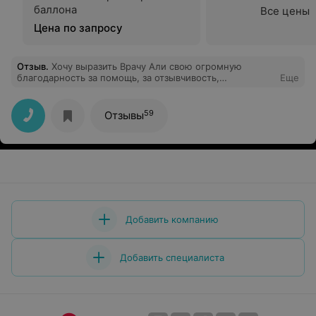
баллона
Все цены
Цена по запросу
Отзыв
.
Хочу выразить Врачу Али свою огромную
благодарность за помощь, за отзывчивость,
Еще
бескорыстность, за качественное лечение, за
врачебную этику. Сразу видно, что врач много
занимается самообразованием и не останавливается
59
Отзывы
ни перед чем, что бы добраться до сути проблемы. Вы
самый лучший "мужской врач" и настоящий
профессионал своего дела! Низкий Вам поклон и
спасибо, что еще у нас остались настоящие врачи!
Добавить компанию
Добавить специалиста