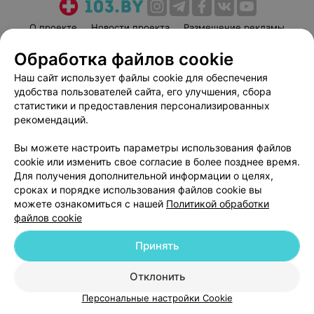
О проекте
Новости проекта
Размещение рекламы
Медицинский маркетинг
Публичный договор
Обработка файлов cookie
Пользовательское соглашение
Способы оплаты
Наш сайт использует файлы cookie для обеспечения
Вакансии
Партнеры
удобства пользователей сайта, его улучшения, сбора
статистики и предоставления персонализированных
Написать руководителю 103.by
рекомендаций.
Написать в поддержку
Персональные настройки cookie
Вы можете настроить параметры использования файлов
cookie или изменить свое согласие в более позднее время.
Обработка персональных данных
Для получения дополнительной информации о целях,
сроках и порядке использования файлов cookie вы
можете ознакомиться с нашей
Политикой обработки
файлов cookie
Принять
© 2026 ООО «Артокс Лаб», УНП 191700409
| 220012, Республика Беларусь,
Отклонить
г. Минск, улица Толбухина, 2, пом. 16 | help@103.by
Персональные настройки Cookie
Служба поддержки
+375 291212755