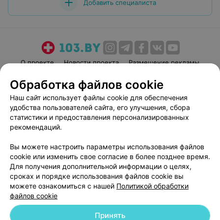
Добавить специалиста
О проекте
Новости проекта
Размещение рекламы
Медицинский маркетинг
Публичный договор
Обработка файлов cookie
Пользовательское соглашение
Способы оплаты
Наш сайт использует файлы cookie для обеспечения
Вакансии
Партнеры
удобства пользователей сайта, его улучшения, сбора
статистики и предоставления персонализированных
Написать руководителю 103.by
рекомендаций.
Написать в поддержку
Персональные настройки cookie
Вы можете настроить параметры использования файлов
cookie или изменить свое согласие в более позднее время.
Обработка персональных данных
Для получения дополнительной информации о целях,
сроках и порядке использования файлов cookie вы
можете ознакомиться с нашей
Политикой обработки
файлов cookie
Принять