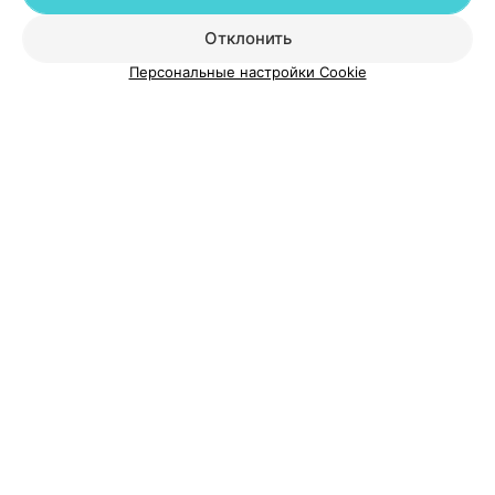
Отклонить
О проекте
Новости проекта
Размещение рекламы
Персональные настройки Cookie
Медицинский маркетинг
Публичный договор
Пользовательское соглашение
Способы оплаты
Вакансии
Партнеры
Написать руководителю 103.by
Написать в поддержку
Персональные настройки cookie
Обработка персональных данных
© 2026 ООО «Артокс Лаб», УНП 191700409
| 220012, Республика Беларусь,
г. Минск, улица Толбухина, 2, пом. 16 | help@103.by
Служба поддержки
+375 291212755