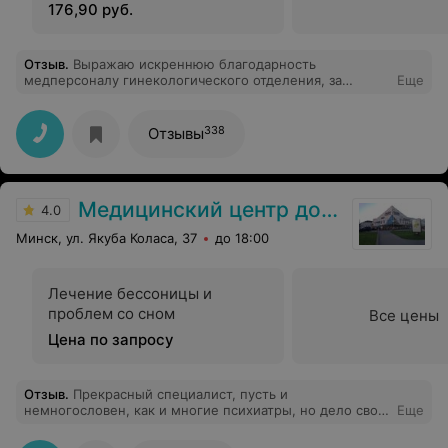
с помощью аппарата для
176,90 руб.
терапии РrismaLab,
концентратора кислорода:
модель "OXYMAT 3" с
Отзыв
.
Выражаю искреннюю благодарность
медперсоналу гинекологического отделения, за
Еще
комплектующими.
квалифицированную помощь и заботливое отношения.
Отдельное спасибо врачу Гончарову Олегу Юрьевичу и
зав.гинекологии Казакевич Андрей Игоревич.
338
Отзывы
Медицинский центр доктора Копытова
4.0
Минск, ул. Якуба Коласа, 37
до 18:00
Лечение бессоницы и
проблем со сном
Все цены
Цена по запросу
Отзыв
.
Прекрасный специалист, пусть и
немногословен, как и многие психиатры, но дело свое
Еще
знает. Спасибо за грамотный подход в подборе
препаратов. Депрессия отступила и продолжаю