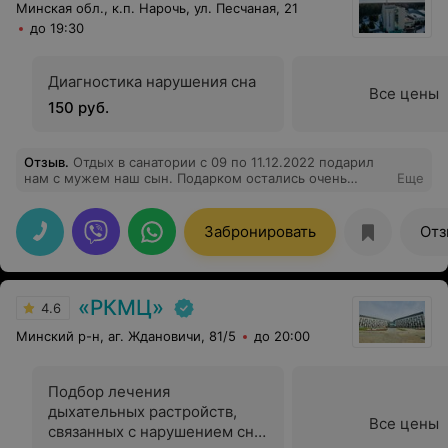
Минская обл., к.п. Нарочь, ул. Песчаная, 21
до 19:30
Диагностика нарушения сна
Все цены
150 руб.
Отзыв
.
Отдых в санатории с 09 по 11.12.2022 подарил
нам с мужем наш сын. Подарком остались очень
Еще
довольны: обслуживание, организация мед.процедур,
питание - на очень хорошем уровне. От такого отдыха
самые положительные эмоции! Спасибо ВСЕМ
Забронировать
Отз
сотрудникам санатория за наш незабываемый отдых! С
большим удовольствием приедем еще раз.
«РКМЦ»
4.6
Минский р-н, аг. Ждановичи, 81/5
до 20:00
Подбор лечения
дыхательных растройств,
Все цены
связанных с нарушением сна