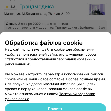
Грандмедика
4.3
Минск, ул. М.Богдановича, 78
до 21:00
Отзыв
.
3 января 2022 года я посетила
гастроэнтеролога медцентра "Грандмедика". Выбрала
Еще
его по территориальному принципу. И была приятно
удивлена: молодая врач-гастроэнтеролог дала
подробную консультацию, ответила на все вопросы,
43
Отзывы
Обработка файлов cookie
расписала лечение. Очень толковый
квалифицированный специалист. На ресепшен
Наш сайт использует файлы cookie для обеспечения
работает очень милая внимательная девушка. Очень
удобства пользователей сайта, его улучшения, сбора
помогла мне с записью к врачу, хотя я звонила из
статистики и предоставления персонализированных
России. Спасибо за помощь. Рекомендую обращаться в
Грандмедику. Словак Светлана Викторовна
рекомендаций.
Вы можете настроить параметры использования файлов
Добавить компанию
cookie или изменить свое согласие в более позднее время.
Для получения дополнительной информации о целях,
сроках и порядке использования файлов cookie вы
Добавить специалиста
можете ознакомиться с нашей
Политикой обработки
файлов cookie
Принять