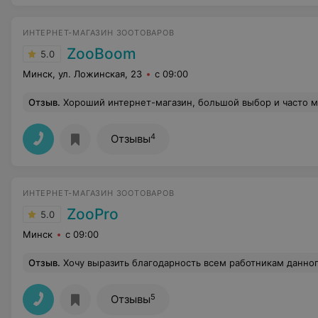
ИНТЕРНЕТ-МАГАЗИН ЗООТОВАРОВ
ZooBoom
5.0
Минск, ул. Ложинская, 23
с 09:00
Отзыв
.
Хороший интернет-магазин, большой выбор и часто можно найти товары по акции. С дост
4
Отзывы
ИНТЕРНЕТ-МАГАЗИН ЗООТОВАРОВ
ZooPro
5.0
Минск
с 09:00
Отзыв
.
Хочу выразить благодарность всем работникам данного интернет магазина. Цены приятные, качество товаров и работа персонал
5
Отзывы