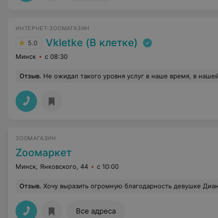
ИНТЕРНЕТ-ЗООМАГАЗИН
Vkletke (В клетке)
5.0
Минск
с 08:30
Отзыв
.
Не ожидал такого уровня услуг в наше время, в нашей стране! Огромное спасибо Наталье и Алексею только уже за то, что такие люди как они есть! Обратился впервые,
ЗООМАГАЗИН
Zooмаркет
Минск, Янковского, 44
с 10:00
Отзыв
.
Хочу выразить огромную благодарность девушке Диане Адашкевич , которая работала вчера в магазине Zoomarket. У нас была критическая ситуация со временем и мы опаздывали, у нашего кота закончился наполнитель для туалета. Мы позвонили в этот магазин ровно за 2 минуты до закрытия и попросили подождать нас. Диана нас спасла) На самом деле это не пафосные слова. Человек
Все адреса