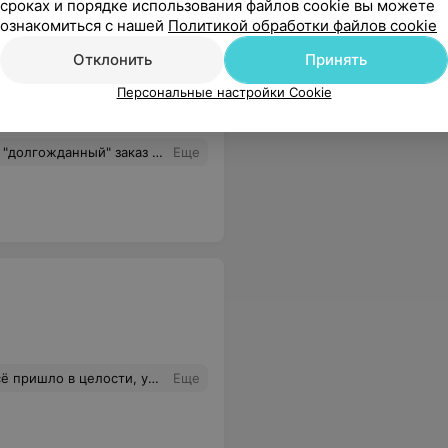
сроках и порядке использования файлов cookie вы можете
ознакомиться с нашей
Политикой обработки файлов cookie
Отклонить
Принять
Персональные настройки Cookie
ак так?? Напомню: При продаже товара (выполнении работы, оказании услуги) потребителю продавец (изготовитель, исполнитель) обязан выдать ему кассовый (товарный) чек либо иной документ, подтверждающий оплату товара (выполнения работы, оказания услуги) (п. 5 ст. 5 Закона Республики Беларусь)
Еще
дствам пока тестирую, но магазин в целом понравился.
Еще