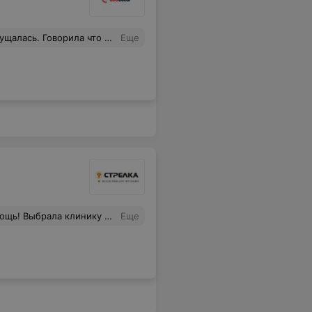
 тогда там делает. После такого продавца нету вообще желания ходить в такой магазин!!!!
Еще
ие, назначили другое лечение, грамотно все объяснили!
Еще