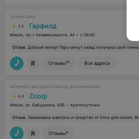
ЗООМАГАЗИН
Гарфилд
3.5
Минск, пр-т Независимости, 44
с 09:00
Отзыв
.
Добрый вечер! Пару минут назад получила свой очень "долгожданный" заказ (#115366). В 21.08 Евгений Г. позвонил, и сообщил, что заказ будет доставлен в течении полутора часов, по факту заказ был доставлен в 22.52, курьер не перезвонил и не сообщил, что задерживается. Приехал курьер в машине не один, а с другом/подругой. На моё замечание о времени доставки, мне было сказано "-Это все Шабаны". Извинений я не получила, показалось по тону курьера, что это я еще должна была ему посочувствовать! Чека дано мне не было, курьер уже направился к машине. Я его остановила и попросила чек, он что промямлил. Достал чековый аппарат и сказал "- наверное не включится", чек я не получила, это к
15
Отзывы
Все адреса
ИНТЕРНЕТ-МАГАЗИН ТОВАРОВ ДЛЯ ЖИВОТНЫХ
Zooqi
4.8
Минск, ул. Бабушкина, 60Б
Круглосуточно
Отзыв
.
Заказывала шампунь и средство от блох для кошки. Всё пришло в целости, упаковка нормальная. По срокам — быстро. По самим сре
4
Отзывы