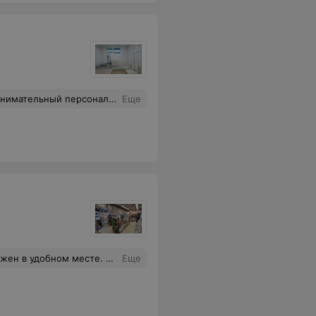
ставить) смогли поставить диагноз на первом же посещении и назначить лечение. Лео очено благодарен Александру за возможность снова вкусно кушать и играть :)
Еще
ном месте. Есть парковка.
Еще