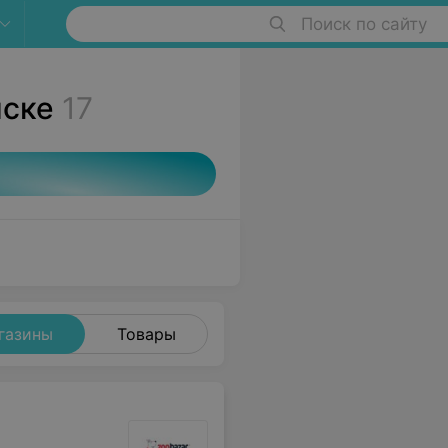
Поиск по сайту
нске
17
газины
Товары