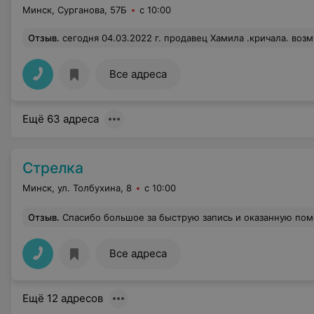
Минск, Сурганова, 57Б
с 10:00
Отзыв
.
сегодня 04.03.2022 г. продавец Хамила .кричала. возмущалась. Говорила что она не продавец и ничего не знает что в этом магазине продается. Вопрос к руководству :А кто тогда у вас стоит за прилавком? И что она
Все адреса
Ещё 63 адреса
Стрелка
Минск, ул. Толбухина, 8
с 10:00
Отзыв
.
Спасибо большое за быструю запись и оказанную помощь! Выбрала клинику по отзывам и не прогодала. Проверили прошлое обследован
Все адреса
Ещё 12 адресов