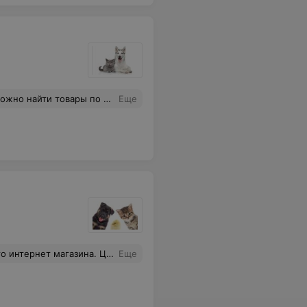
авкой все хорошо, во время привозят.
Еще
а отличные. Спасибо вам за Вашу работы и терпение)))
Еще