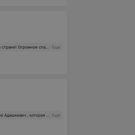
 но теперь стану постоянным покупателем и всем буду рекомендовать!!!
Еще
 показал своё неравнодушие и доброту. И ответственность на своей работе. Очень редко встречаются люди, которым действительно хочется сказать большое спасибо!
Еще