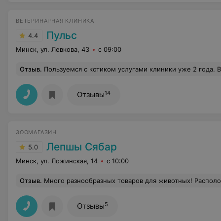
ВЕТЕРИНАРНАЯ КЛИНИКА
Пульс
4.4
Минск, ул. Левкова, 43
с 09:00
Отзыв
.
Пользуемся с котиком услугами клиники уже 2 года. Внимательный персонал, желание разобраться в причине недомогания питомца, современные методы обследования - отличительные особенности клиники. Особенно благодарен за то, что после визита и лечения в другой клинике (где котика лечили сами не зная от чего, потому что диагноз даже после двух посещений не могли по
14
Отзывы
ЗООМАГАЗИН
Лепшы Сябар
5.0
Минск, ул. Ложинская, 14
с 10:00
Отзыв
.
Много разнообразных товаров для животных! Расположен в удоб
5
Отзывы