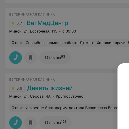
ВЕТЕРИНАРНАЯ КЛИНИКА
ВетМедЦентр
3.7
Минск, ул. Восточная, 115
с 09:00
Отзыв
.
Спасибо за помощь собачке Джетте. Хорошие врачи, быстрое реагирование, отличная помощь. Особая бла
93
Отзывы
ВЕТЕРИНАРНАЯ КЛИНИКА
Девять жизней
3.8
Минск, ул. Серова, 4А
Круглосуточно
Отзыв
.
Искренне благодарим доктора Владислава Вензелева за чуткое сердце, высокий профессионализм, золотые руки и умение принять правильное решение. После удаления опухоли молочной железы наша 14-летняя девочка вновь ощутила радость жизни. А мы с умилением смотрим на нашу красавицу, как она своей шнауцериной пружинистой походк
101
Отзывы